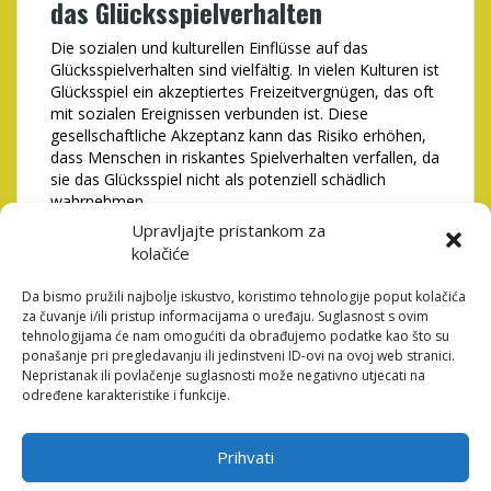
das Glücksspielverhalten
Die sozialen und kulturellen Einflüsse auf das
Glücksspielverhalten sind vielfältig. In vielen Kulturen ist
Glücksspiel ein akzeptiertes Freizeitvergnügen, das oft
mit sozialen Ereignissen verbunden ist. Diese
gesellschaftliche Akzeptanz kann das Risiko erhöhen,
dass Menschen in riskantes Spielverhalten verfallen, da
sie das Glücksspiel nicht als potenziell schädlich
wahrnehmen.
Upravljajte pristankom za
Darüber hinaus beeinflussen Werbung und
kolačiće
Marketingstrategien die Wahrnehmung des
Glücksspiels erheblich. Oft werden Glücksspiele als
Da bismo pružili najbolje iskustvo, koristimo tehnologije poput kolačića
aufregend und lukrativ dargestellt, was die
za čuvanje i/ili pristup informacijama o uređaju. Suglasnost s ovim
Wahrscheinlichkeit erhöht, dass Menschen es
tehnologijama će nam omogućiti da obrađujemo podatke kao što su
ausprobieren. Diese Marketingtechniken können
ponašanje pri pregledavanju ili jedinstveni ID-ovi na ovoj web stranici.
gezielt emotionale Anreize setzen, die die
Nepristanak ili povlačenje suglasnosti može negativno utjecati na
Entscheidungsfindung der Spieler beeinflussen und sie
određene karakteristike i funkcije.
dazu verleiten, impulsiv zu handeln.
In vielen Gemeinschaften gibt es zudem einen starken
Prihvati
sozialen Druck, an Glücksspielaktivitäten teilzunehmen.
Dies kann insbesondere bei jüngeren Menschen zu