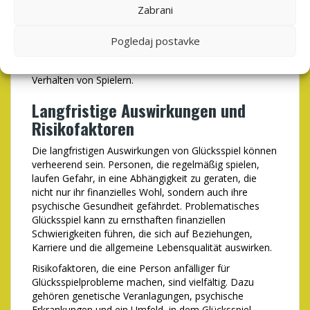
Zabrani
einem frühen Einstieg in die Welt des Glücksspiels
führen, was die Wahrscheinlichkeit von
problematischem Verhalten erhöht. Die soziale
Pogledaj postavke
Umgebung hat somit einen entscheidenden Einfluss
auf die Entscheidungsfindung und das allgemeine
Verhalten von Spielern.
Langfristige Auswirkungen und
Risikofaktoren
Die langfristigen Auswirkungen von Glücksspiel können
verheerend sein. Personen, die regelmäßig spielen,
laufen Gefahr, in eine Abhängigkeit zu geraten, die
nicht nur ihr finanzielles Wohl, sondern auch ihre
psychische Gesundheit gefährdet. Problematisches
Glücksspiel kann zu ernsthaften finanziellen
Schwierigkeiten führen, die sich auf Beziehungen,
Karriere und die allgemeine Lebensqualität auswirken.
Risikofaktoren, die eine Person anfälliger für
Glücksspielprobleme machen, sind vielfältig. Dazu
gehören genetische Veranlagungen, psychische
Erkrankungen und ein Umfeld, in dem Glücksspiel