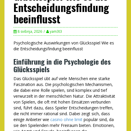
Entscheidungsfindung
beeinflusst
8 svibnja, 2026
yam3t3
Psychologische Auswirkungen von Glücksspiel Wie es
die Entscheidungsfindung beeinflusst
Einführung in die Psychologie des
Glücksspiels
Das Glücksspiel übt auf viele Menschen eine starke
Faszination aus. Die psychologischen Mechanismen,
die dabei eine Rolle spielen, sind komplex und tief
verwurzelt in der menschlichen Natur. Die Attraktivität
von Spielen, die oft mit hohen Einsätzen verbunden
sind, führt dazu, dass Spieler Entscheidungen treffen,
die nicht immer rational sind. Dabei zeigt sich, dass
einige Anbieter wie
casino ohne limit
populär sind, da
sie den Spielenden mehr Freiraum bieten. Emotionen,