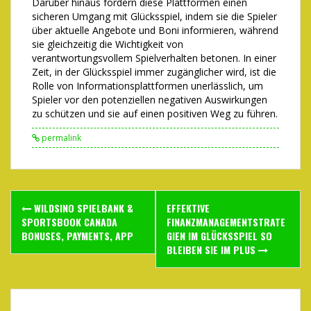
Darüber hinaus fördern diese Plattformen einen
sicheren Umgang mit Glücksspiel, indem sie die Spieler
über aktuelle Angebote und Boni informieren, während
sie gleichzeitig die Wichtigkeit von
verantwortungsvollem Spielverhalten betonen. In einer
Zeit, in der Glücksspiel immer zugänglicher wird, ist die
Rolle von Informationsplattformen unerlässlich, um
Spieler vor den potenziellen negativen Auswirkungen
zu schützen und sie auf einen positiven Weg zu führen.
permalink
Post
WILDSINO SPIELBANK &
EFFEKTIVE
navigation
SPORTSBOOK CANADA
FINANZMANAGEMENTSTRATE
BONUSES, PAYMENTS, APP
GIEN IM GLÜCKSSPIEL SO
BLEIBEN SIE IM PLUS