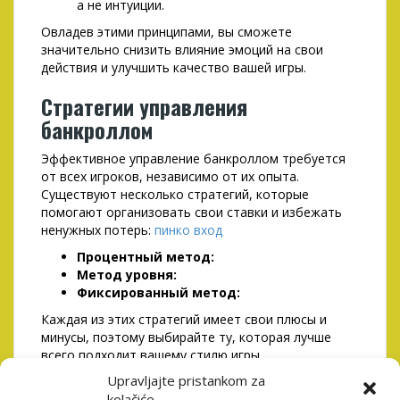
а не интуиции.
Овладев этими принципами, вы сможете
значительно снизить влияние эмоций на свои
действия и улучшить качество вашей игры.
Стратегии управления
банкроллом
Эффективное управление банкроллом требуется
от всех игроков, независимо от их опыта.
Существуют несколько стратегий, которые
помогают организовать свои ставки и избежать
ненужных потерь:
пинко вход
Процентный метод:
Метод уровня:
Фиксированный метод:
Каждая из этих стратегий имеет свои плюсы и
минусы, поэтому выбирайте ту, которая лучше
всего подходит вашему стилю игры.
Upravljajte pristankom za
Избегайте
kolačiće