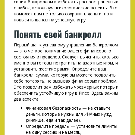
своим банкроллом и избежать распространенных
ошибок, используя психологические аспекты. Это
поможет вам не только сохранить деньги, но и
повысить шансы на успешную игру.
Понять свой банкролл
Первый шаг к успешному управлению банкроллом
— это четкое понимание вашего финансового
состояния и пределов. Следует выяснить, сколько
именно вы готовы потратить на азартные игры, и
установить жесткие рамки. Определите ваш
банкролл: сумма, которую вы можете позволить
себе потерять, не вызывая финансовых проблем.
Это позволит вам избежать чрезмерных потерь и
обеспечить устойчивую игру в Pinco. Здесь важны
два аспекта:
Финансовая безопасность — не ставьте
деньги, которые нужны для 기본ных нужд
(жилище, еда и так далее).
Определите пределы — установите лимиты
на одну сессию и на месяц.