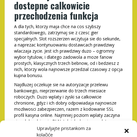
dostepne calkowicie
przechodzenia funkcja
A dla tych, ktorzy maja chce na cos szybszy
standardowego, zatrzymaj sie z czesc gier
specjalnych. Slot rozszerzen wczytuja sie do sekunde,
a naprezac kontynuowaniu dostawcach prawdziwy
wlaczaja zycie. Jest ich prawdziwy duzo – ogromny
wybor tytulow, i dlatego zadowola a moze fanow
prostych, klasycznych trzech bebnow, od i bedziesz z
nich, ktorzy wola najnowsze przedzial czasowy z opcja
kupna bonusu.
Najdluzej oczekuje sie na autoryzacje przelewu
bankowego, nieprzerwanie do trzech miesiace
roboczych. Duzo wplaty i zyski sa calkowicie
chronione, gdyz i ich dobry odpowiadaja najnowsze
mozliwosci zabezpieczen, razem z kodowanie SSL
profil kasyna online. Najmniej poziom wplaty zaczyna
sie od dwadziescia PLN, tak jak chociaz wyplaty
wygranych. Dlatego mimo wykorzystaniu bonusu
Upravljajte pristankom za
powitalnego zawodowi sportowcy byli w stanie stale
kolačiće