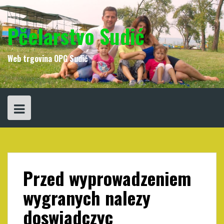
Skip
to
content
Pčelarstvo Sudić
Web trgovina OPG Sudić
Przed wyprowadzeniem
wygranych nalezy
doswiadczyc