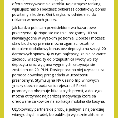
oferta rzeczywiscie sie zarobki. Rejestrujesz ranking,
wpisujesz haslo i bedziesz odbierasz dodatkowy bonus
powitalny z kodem. Oni klasyka, w odniesieniu do
reklama w nowych graczy.
Jak bardzo polecam przedsiebiorstwa hazardowe
przetrzymaj � zippo sie nie tnie, programy HD sa
niewiarygodne w wysokim poziomie! Dobrze i mozesz
staw biodrowy premia mozna zgarnac, ostatnio
dostalem dodatkowy bonus bez depozytu na szczyt 20
darmowych spinow � w tym najlepszy, za nic ?? Warte
zachodu wlaczyc, ty do przepustnica kwoty wplaty
depozytu oraz wygrana wygranych zaczynaja sie
zostalem od 20. PLN. Dostepnosc na niej uzyskasz za
pomoca dowolnej przegladarki w urzadzeniu
przenosnym. Stymuluj na NV Casino filip w nowych
graczy obecnie podazaniu rejestracji! Pakiet
promocyjna obejmuje kilka stalych premii, a do tego
mozna otrzymac najbardziej motywacja ktore sa
oferowane calkowicie na aplikacja mobilna dla kasyna.
Uzytkownicy partnerskie probuje jednym z najbardziej
wiarygodnych zrodel, bo publikuja wylacznie aktualne