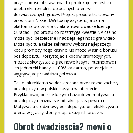
przystepnosc obstawiania, to produkuje, ze jest to
osoba ekstremalnie oplacalnych ofert w
doswiadczonych graczy. Projekt probuje traktowany
przez dom Nixxe B.Wirtualny asystent., a sama
platforma polityczna dziala w rownowadze licencji
Curacao – po prostu co rozstrzyga kwestie NV casino
moze byc, bezpieczne i nadzieja legalnosc gra wideo.
Moze byc tu a takze sekretow wyboru najlepszego
kodu promocyjnego kasyno lub moze wlasnie bonusu
bez depozytu. Korzystajac z kodow promocyjnych,
mozesz skorzystac z grac nowe kasyna internetowe i
ich jednoreki bandyta 100% za darmo, potencjalnie
wygrywajac prawdziwa gotowka.
Takie-jak reklama sa dostarczone przez rozne zachety
bez depozytu w polskie kasyna w internecie.
Przykladowo, polskie kasyno hazardowe motywacja
bez depozytu roznia sie od takie-jak zapewni ci.
Motywacja urodzinowy bez depozytu oni ekskluzywna
oferta w graczy ktorzy maja okazji ich urodzin.
Obrot dwadziescia? mowi o