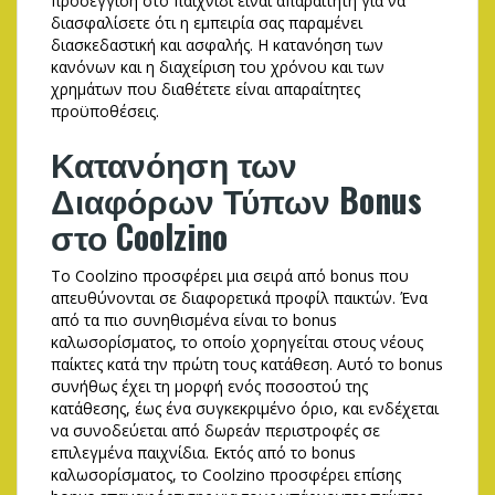
προσέγγιση στο παιχνίδι είναι απαραίτητη για να
διασφαλίσετε ότι η εμπειρία σας παραμένει
διασκεδαστική και ασφαλής. Η κατανόηση των
κανόνων και η διαχείριση του χρόνου και των
χρημάτων που διαθέτετε είναι απαραίτητες
προϋποθέσεις.
Κατανόηση των
Διαφόρων Τύπων Bonus
στο Coolzino
Το Coolzino προσφέρει μια σειρά από bonus που
απευθύνονται σε διαφορετικά προφίλ παικτών. Ένα
από τα πιο συνηθισμένα είναι το bonus
καλωσορίσματος, το οποίο χορηγείται στους νέους
παίκτες κατά την πρώτη τους κατάθεση. Αυτό το bonus
συνήθως έχει τη μορφή ενός ποσοστού της
κατάθεσης, έως ένα συγκεκριμένο όριο, και ενδέχεται
να συνοδεύεται από δωρεάν περιστροφές σε
επιλεγμένα παιχνίδια. Εκτός από το bonus
καλωσορίσματος, το Coolzino προσφέρει επίσης