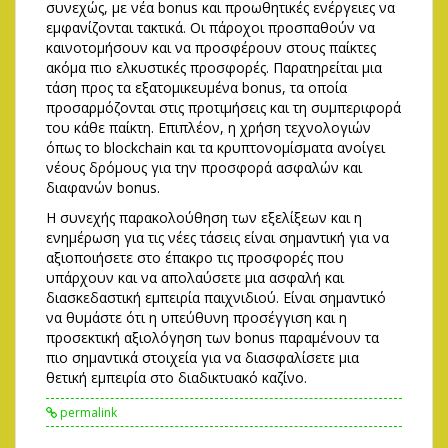
συνεχώς, με νέα bonus και προωθητικές ενέργειες να
εμφανίζονται τακτικά. Οι πάροχοι προσπαθούν να
καινοτομήσουν και να προσφέρουν στους παίκτες
ακόμα πιο ελκυστικές προσφορές. Παρατηρείται μια
τάση προς τα εξατομικευμένα bonus, τα οποία
προσαρμόζονται στις προτιμήσεις και τη συμπεριφορά
του κάθε παίκτη. Επιπλέον, η χρήση τεχνολογιών
όπως το blockchain και τα κρυπτονομίσματα ανοίγει
νέους δρόμους για την προσφορά ασφαλών και
διαφανών bonus.
Η συνεχής παρακολούθηση των εξελίξεων και η
ενημέρωση για τις νέες τάσεις είναι σημαντική για να
αξιοποιήσετε στο έπακρο τις προσφορές που
υπάρχουν και να απολαύσετε μια ασφαλή και
διασκεδαστική εμπειρία παιχνιδιού. Είναι σημαντικό
να θυμάστε ότι η υπεύθυνη προσέγγιση και η
προσεκτική αξιολόγηση των bonus παραμένουν τα
πιο σημαντικά στοιχεία για να διασφαλίσετε μια
θετική εμπειρία στο διαδικτυακό καζίνο.
permalink