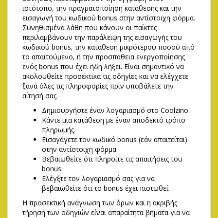
ιστότοπο, την πραγματοποίηση κατάθεσης και την
εισαγωγή του κωδικού bonus στην αντίστοιχη φόρμα.
Συνηθισμένα λάθη που κάνουν οι παίκτες
περιλαμβάνουν την παράλειψη της εισαγωγής του
κωδικού bonus, την κατάθεση μικρότερου ποσού από
το απαιτούμενο, ή την προσπάθεια ενεργοποίησης
ενός bonus που έχει ήδη λήξει. Είναι σημαντικό να
ακολουθείτε προσεκτικά τις οδηγίες και να ελέγχετε
ξανά όλες τις πληροφορίες πριν υποβάλετε την
αίτησή σας.
Δημιουργήστε έναν λογαριασμό στο Coolzino.
Κάντε μια κατάθεση με έναν αποδεκτό τρόπο
πληρωμής.
Εισαγάγετε τον κωδικό bonus (εάν απαιτείται)
στην αντίστοιχη φόρμα.
Βεβαιωθείτε ότι πληροίτε τις απαιτήσεις του
bonus.
Ελέγξτε τον λογαριασμό σας για να
βεβαιωθείτε ότι το bonus έχει πιστωθεί.
Η προσεκτική ανάγνωση των όρων και η ακριβής
τήρηση των οδηγιών είναι απαραίτητα βήματα για να