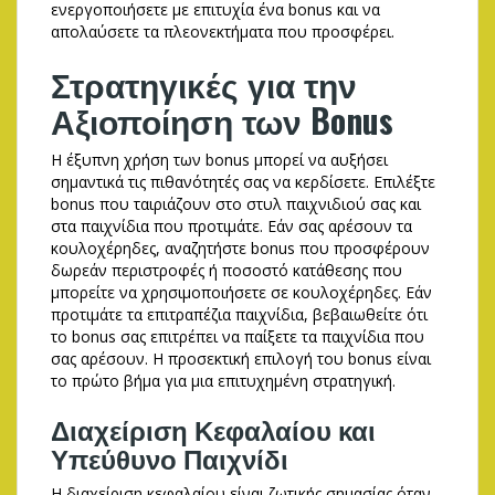
ενεργοποιήσετε με επιτυχία ένα bonus και να
απολαύσετε τα πλεονεκτήματα που προσφέρει.
Στρατηγικές για την
Αξιοποίηση των Bonus
Η έξυπνη χρήση των bonus μπορεί να αυξήσει
σημαντικά τις πιθανότητές σας να κερδίσετε. Επιλέξτε
bonus που ταιριάζουν στο στυλ παιχνιδιού σας και
στα παιχνίδια που προτιμάτε. Εάν σας αρέσουν τα
κουλοχέρηδες, αναζητήστε bonus που προσφέρουν
δωρεάν περιστροφές ή ποσοστό κατάθεσης που
μπορείτε να χρησιμοποιήσετε σε κουλοχέρηδες. Εάν
προτιμάτε τα επιτραπέζια παιχνίδια, βεβαιωθείτε ότι
το bonus σας επιτρέπει να παίξετε τα παιχνίδια που
σας αρέσουν. Η προσεκτική επιλογή του bonus είναι
το πρώτο βήμα για μια επιτυχημένη στρατηγική.
Διαχείριση Κεφαλαίου και
Υπεύθυνο Παιχνίδι
Η διαχείριση κεφαλαίου είναι ζωτικής σημασίας όταν