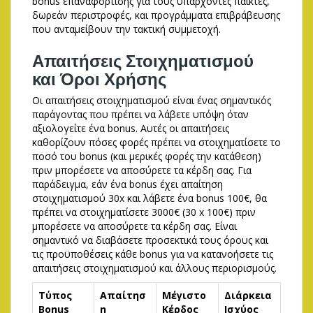
bonus επαναφόρτισης για τους υπάρχοντες παίκτες,
δωρεάν περιστροφές, και προγράμματα επιβράβευσης
που ανταμείβουν την τακτική συμμετοχή.
Απαιτήσεις Στοιχηματισμού
και Όροι Χρήσης
Οι απαιτήσεις στοιχηματισμού είναι ένας σημαντικός
παράγοντας που πρέπει να λάβετε υπόψη όταν
αξιολογείτε ένα bonus. Αυτές οι απαιτήσεις
καθορίζουν πόσες φορές πρέπει να στοιχηματίσετε το
ποσό του bonus (και μερικές φορές την κατάθεση)
πριν μπορέσετε να αποσύρετε τα κέρδη σας. Για
παράδειγμα, εάν ένα bonus έχει απαίτηση
στοιχηματισμού 30x και λάβετε ένα bonus 100€, θα
πρέπει να στοιχηματίσετε 3000€ (30 x 100€) πριν
μπορέσετε να αποσύρετε τα κέρδη σας. Είναι
σημαντικό να διαβάσετε προσεκτικά τους όρους και
τις προϋποθέσεις κάθε bonus για να κατανοήσετε τις
απαιτήσεις στοιχηματισμού και άλλους περιορισμούς.
Τύπος
Απαίτησ
Μέγιστο
Διάρκεια
Bonus
η
Κέρδος
Ισχύος