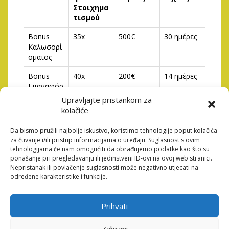
Στοιχημα
τισμού
Bonus
35x
500€
30 ημέρες
Καλωσορί
σματος
Bonus
40x
200€
14 ημέρες
Επαναφόρ
τισης
Upravljajte pristankom za
kolačiće
Δωρεάν
30x
100€
7 ημέρες
Περιστρο
Da bismo pružili najbolje iskustvo, koristimo tehnologije poput kolačića
φές
za čuvanje i/ili pristup informacijama o uređaju. Suglasnost s ovim
tehnologijama će nam omogućiti da obrađujemo podatke kao što su
ponašanje pri pregledavanju ili jedinstveni ID-ovi na ovoj web stranici.
Η κατανόηση των παραπάνω παραμέτρων σας βοηθά
Nepristanak ili povlačenje suglasnosti može negativno utjecati na
να αξιολογήσετε την πραγματική αξία του bonus και
određene karakteristike i funkcije.
να αποφύγετε δυσάρεστες εκπλήξεις. Είναι επίσης
σημαντικό να ελέγξετε εάν υπάρχουν περιορισμοί
στα παιχνίδια που μπορείτε να παίξετε με το bonus,
Prihvati
καθώς ορισμένα παιχνίδια ενδέχεται να μην
συνεισφέρουν καθόλου ή να συνεισφέρουν μόνο
Zabrani