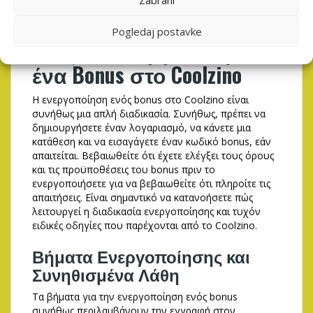
ένα μικρό ποσοστό στην ικανοποίηση των
απαιτήσεων στοιχηματισμού.
Pogledaj postavke
Πώς να Ενεργοποιήσετε
ένα Bonus στο Coolzino
Η ενεργοποίηση ενός bonus στο Coolzino είναι
συνήθως μια απλή διαδικασία. Συνήθως, πρέπει να
δημιουργήσετε έναν λογαριασμό, να κάνετε μια
κατάθεση και να εισαγάγετε έναν κωδικό bonus, εάν
απαιτείται. Βεβαιωθείτε ότι έχετε ελέγξει τους όρους
και τις προϋποθέσεις του bonus πριν το
ενεργοποιήσετε για να βεβαιωθείτε ότι πληροίτε τις
απαιτήσεις. Είναι σημαντικό να κατανοήσετε πώς
λειτουργεί η διαδικασία ενεργοποίησης και τυχόν
ειδικές οδηγίες που παρέχονται από το Coolzino.
Βήματα Ενεργοποίησης και
Συνηθισμένα Λάθη
Τα βήματα για την ενεργοποίηση ενός bonus
συνήθως περιλαμβάνουν την εγγραφή στον