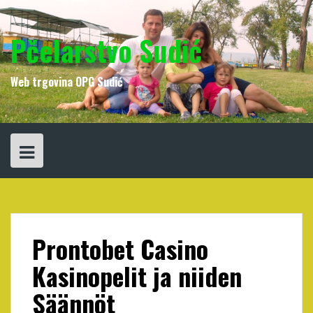
Skip
to
content
Pčelarstvo Sudić
Web trgovina OPG Sudić
Prontobet Casino
Kasinopelit ja niiden
Säännöt