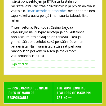
lisäksi bonusehtojen ja RTP:n tarkastelu voi
merkittävästi vaikuttaa pelivalintoihin ja pitkän aikavälin
voittoihin.
ilmaiskierrokset prontobet
ovat erinomainen
tapa kokeilla uusia pelejä ilman suurta taloudellista
riskiä.
Yhteenvetona, Prontobet Casino tarjoaa
kilpailukykyisiä RTP-prosentteja ja houkuttelevia
bonuksia, mutta pelaajien on tärkeää lukea ja
ymmärtää bonusehdot sekä pelisäännöt ennen
pelaamista. Näin varmistat, että saat parhaan
mahdollisen pelikokemuksen ja maksimoit
voittomahdollisuutesi.
permalink
Post
PRIVE CASINO : COMMENT
THE MOST EXCITING
navigation
JOUER DE MANIÈRE
FEATURES OF MAXISPIN
RESPONSABLE
CASINO