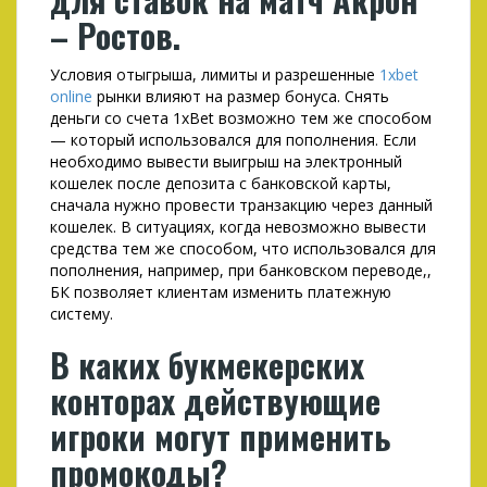
– Ростов.
Условия отыгрыша, лимиты и разрешенные
1xbet
online
рынки влияют на размер бонуса. Снять
деньги со счета 1xBet возможно тем же способом
— который использовался для пополнения. Если
необходимо вывести выигрыш на электронный
кошелек после депозита с банковской карты,
сначала нужно провести транзакцию через данный
кошелек. В ситуациях, когда невозможно вывести
средства тем же способом, что использовался для
пополнения, например, при банковском переводе,,
БК позволяет клиентам изменить платежную
систему.
В каких букмекерских
конторах действующие
игроки могут применить
промокоды?