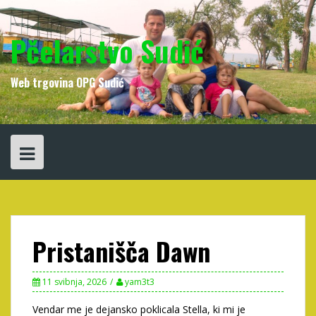
Skip
to
content
Pčelarstvo Sudić
Web trgovina OPG Sudić
Pristanišča Dawn
11 svibnja, 2026
yam3t3
Vendar me je dejansko poklicala Stella, ki mi je