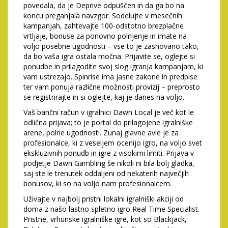
povedala, da je Deprive odpuščen in da ga bo na
koncu preganjala navzgor. Sodelujte v mesečnih
kampanjah, zahtevajte 100-odstotno brezplačne
vrtljaje, bonuse za ponovno polnjenje in imate na
voljo posebne ugodnosti – vse to je zasnovano tako,
da bo vaša igra ostala močna. Prijavite se, oglejte si
ponudbe in prilagodite svoj slog igranja kampanjam, ki
vam ustrezajo.
Spinrise ima jasne zakone in predpise
ter vam ponuja različne možnosti provizij – preprosto
se registrirajte in si oglejte, kaj je danes na voljo.
Vaš bančni račun v igralnici Dawn Local je več kot le
odlična prijava; to je portal do prilagojene igralniške
arene, polne ugodnosti. Zunaj glavne avle je za
profesionalce, ki z veseljem ocenijo igro, na voljo svet
ekskluzivnih ponudb in igre z visokimi limiti. Prijava v
podjetje Dawn Gambling še nikoli ni bila bolj gladka,
saj ste le trenutek oddaljeni od nekaterih največjih
bonusov, ki so na voljo nam profesionalcem.
Uživajte v najbolj pristni lokalni igralniški akciji od
doma z našo lastno spletno igro Real Time Specialist.
Pristne, vrhunske igralniške igre, kot so Blackjack,