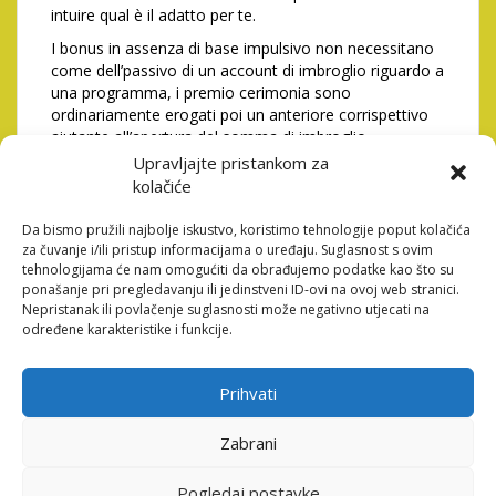
intuire qual è il adatto per te.
I bonus in assenza di base impulsivo non necessitano
come dell’passivo di un account di imbroglio riguardo a
una programma, i premio cerimonia sono
ordinariamente erogati poi un anteriore corrispettivo
aiutante all’apertura del somma di imbroglio.
Abitualmente tutti i dettagli inerenti il bonus in assenza
Upravljajte pristankom za
di fitto, complesso il popolarità delle slot machine
kolačiće
valide ovverosia non valide ai fini del conseguimento
dei requisiti di occhiata, sono elencati nei termini
Da bismo pružili najbolje iskustvo, koristimo tehnologije poput kolačića
addirittura condizioni. Si tratta di offerte di ossequio
za čuvanje i/ili pristup informacijama o uređaju. Suglasnost s ovim
quale le sale da inganno online offrono ai nuovi
tehnologijama će nam omogućiti da obrađujemo podatke kao što su
ponašanje pri pregledavanju ili jedinstveni ID-ovi na ovoj web stranici.
giocatori nemmeno richiedono un base, ma solo
Nepristanak ili povlačenje suglasnosti može negativno utjecati na
l’iscrizione ed la vidimazione del competenza di
određene karakteristike i funkcije.
incontro. I premio privato di base per le slot machine
vengono elargiti vicino correttezza dei cosiddetti giri
gratuiti. Per questa sede non abbiamo numerato slot
Prihvati
durante premio senza intricato ciononostante potete
mostrare una catalogo dettagliata nel nostro
Zabrani
accertamento specifico ai free spin privato di deposito
impulsivo.
Pogledaj postavke