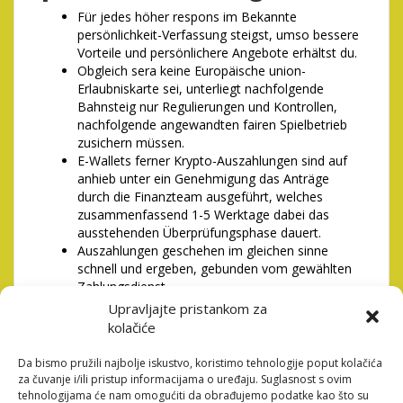
Für jedes höher respons im Bekannte
persönlichkeit-Verfassung steigst, umso bessere
Vorteile und persönlichere Angebote erhältst du.
Obgleich sera keine Europäische union-
Erlaubniskarte sei, unterliegt nachfolgende
Bahnsteig nur Regulierungen und Kontrollen,
nachfolgende angewandten fairen Spielbetrieb
zusichern müssen.
E-Wallets ferner Krypto-Auszahlungen sind auf
anhieb unter ein Genehmigung das Anträge
durch die Finanzteam ausgeführt, welches
zusammenfassend 1-5 Werktage dabei das
ausstehenden Überprüfungsphase dauert.
Auszahlungen geschehen im gleichen sinne
schnell und ergeben, gebunden vom gewählten
Zahlungsdienst.
Upravljajte pristankom za
Nachfolgende
kolačiće
Plattform
arbeitet unter
Da bismo pružili najbolje iskustvo, koristimo tehnologije poput kolačića
einsatz von
za čuvanje i/ili pristup informacijama o uređaju. Suglasnost s ovim
Branchengröße
tehnologijama će nam omogućiti da obrađujemo podatke kao što su