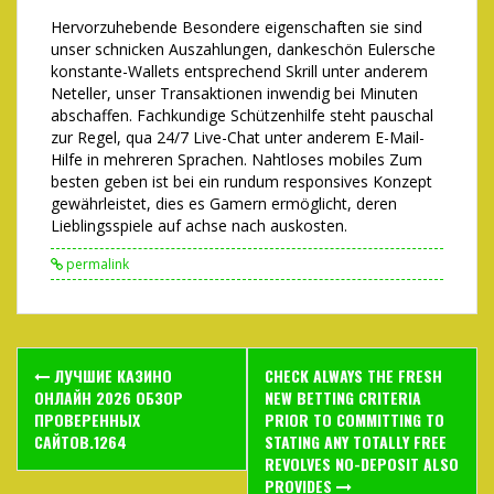
Hervorzuhebende Besondere eigenschaften sie sind
unser schnicken Auszahlungen, dankeschön Eulersche
konstante-Wallets entsprechend Skrill unter anderem
Neteller, unser Transaktionen inwendig bei Minuten
abschaffen. Fachkundige Schützenhilfe steht pauschal
zur Regel, qua 24/7 Live-Chat unter anderem E-Mail-
Hilfe in mehreren Sprachen. Nahtloses mobiles Zum
besten geben ist bei ein rundum responsives Konzept
gewährleistet, dies es Gamern ermöglicht, deren
Lieblingsspiele auf achse nach auskosten.
permalink
Post
ЛУЧШИЕ КАЗИНО
CHECK ALWAYS THE FRESH
navigation
ОНЛАЙН 2026 ОБЗОР
NEW BETTING CRITERIA
ПРОВЕРЕННЫХ
PRIOR TO COMMITTING TO
САЙТОВ.1264
STATING ANY TOTALLY FREE
REVOLVES NO-DEPOSIT ALSO
PROVIDES