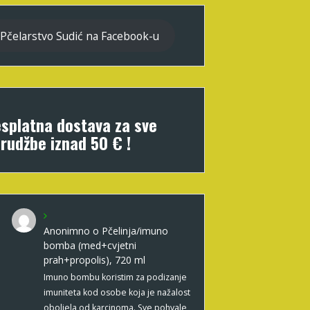
Pčelarstvo Sudić na Facebook-u
splatna dostava za sve
rudžbe iznad 50 € !
Anonimno
o
Pčelinja/imuno
bomba (med+cvjetni
prah+propolis), 720 ml
Imuno bombu koristim za podizanje
imuniteta kod osobe koja je nažalost
oboljela od karcinoma. Sve pohvale