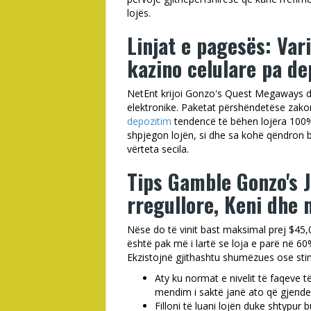
lojës.
Linjat e pagesës: Var
kazino celulare pa de
NetEnt krijoi Gonzo's Quest Megaways dhe
elektronike. Paketat përshëndetëse zak
depozitim
tendencë të bëhen lojëra 100% f
shpjegon lojën, si dhe sa kohë qëndron b
vërteta secila.
Tips Gamble Gonzo's 
rregullore, Keni dhe
Nëse do të vinit bast maksimal prej $45,00
është pak më i lartë se loja e parë në 60
Ekzistojnë gjithashtu shumëzues ose stimu
Aty ku normat e nivelit të faqeve t
mendim i saktë janë ato që gjenden
Filloni të luani lojën duke shtypur