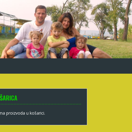
ŠARICA
a proizvoda u košarici.