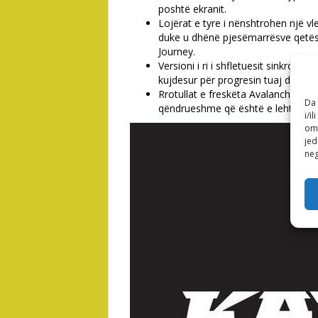
poshtë ekranit.
Lojërat e tyre i nënshtrohen një vle
duke u dhënë pjesëmarrësve qetësi 
Journey.
Versioni i ri i shfletuesit sinkron
kujdesur për progresin tuaj dhe duke
Rrotullat e freskëta Avalanche dh
Da 
qëndrueshme që është e lehtë për t
i/i
omo
jed
neg