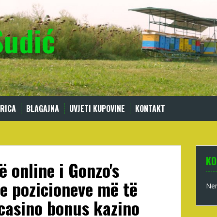
Sudić
RICA
BLAGAJNA
UVJETI KUPOVINE
KONTAKT
KO
ë online i Gonzo's
 e pozicioneve më të
Nem
 casino bonus kazino