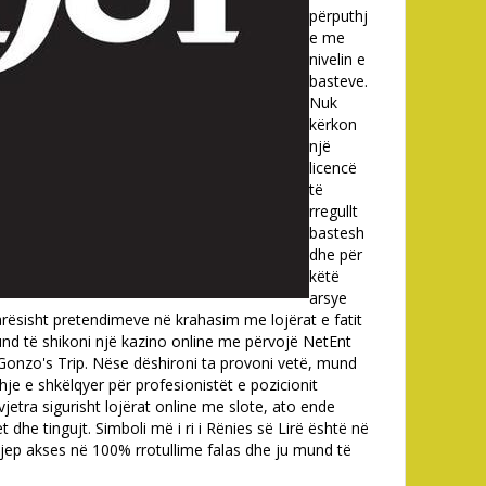
përputhj
e me
nivelin e
basteve.
Nuk
kërkon
një
licencë
të
rregullt
bastesh
dhe për
këtë
arsye
rësisht pretendimeve në krahasim me lojërat e fatit
und të shikoni një kazino online me përvojë NetEnt
Gonzo's Trip. Nëse dëshironi ta provoni vetë, mund
hje e shkëlqyer për profesionistët e pozicionit
jetra sigurisht lojërat online me slote, ato ende
dhe tingujt. Simboli më i ri i Rënies së Lirë është në
u jep akses në 100% rrotullime falas dhe ju mund të