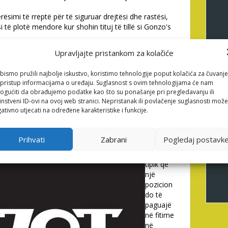
rësimi të rreptë për të siguruar drejtësi dhe rastësi,
të plotë mendore kur shohin tituj të tillë si Gonzo's
izohet shumë mirë me anëtarësimin tuaj, duke u
Upravljajte pristankom za kolačiće
 ju lejuar të përfitoni në të gjitha platformat.
e programi shumëzues bëjnë një rrjedhë të
bismo pružili najbolje iskustvo, koristimo tehnologije poput kolačića za čuvanje
'u ndjekur, megjithatë, argëtuese nëse rritet.
li pristup informacijama o uređaju. Suglasnost s ovim tehnologijama će nam
gućiti da obrađujemo podatke kao što su ponašanje pri pregledavanju ili
RTP,
instveni ID-ovi na ovoj web stranici. Nepristanak ili povlačenje suglasnosti može
ndryshe
ativno utjecati na određene karakteristike i funkcije.
Kthehu
te Atleti,
na
Prihvati
Zabrani
Pogledaj postavk
informo
n numrin
tipik që
një
pozicion
do të
paguajë
në fitime
në