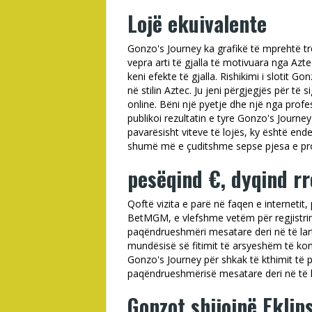
Lojë ekuivalente
Gonzo's Journey ka grafikë të mprehtë t
vepra arti të gjalla të motivuara nga Azt
keni efekte të gjalla. Rishikimi i slotit
në stilin Aztec. Ju jeni përgjegjës për të si
online. Bëni një pyetje dhe një nga prof
publikoi rezultatin e tyre Gonzo's Journey
pavarësisht viteve të lojës, ky është ende
shumë më e çuditshme sepse pjesa e pro
pesëqind €, dyqind rr
Qoftë vizita e parë në faqen e internetit,
BetMGM, e vlefshme vetëm për regjistrime
paqëndrueshmëri mesatare deri në të lart
mundësisë së fitimit të arsyeshëm të kom
Gonzo's Journey për shkak të kthimit të p
paqëndrueshmërisë mesatare deri në të la
Gonzot shijojnë Ekli