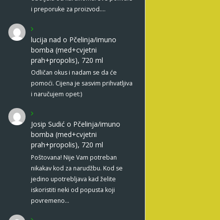
i preporuke za proizvod.…
lucija nad
o
Pčelinja/imuno
bomba (med+cvjetni
prah+propolis), 720 ml
Odličan okus i nadam se da će
pomoći. Cijena je sasvim prihvatljiva
i naručujem opet:)
Josip Sudić
o
Pčelinja/imuno
bomba (med+cvjetni
prah+propolis), 720 ml
Poštovana! Nije Vam potreban
nikakav kod za narudžbu. Kod se
jedino upotrebljava kad želite
iskoristiti neki od popusta koji
povremeno…