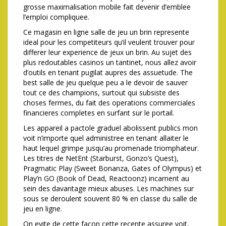
grosse maximalisation mobile fait devenir d’emblee
l’emploi compliquee.
Ce magasin en ligne salle de jeu un brin represente
ideal pour les competiteurs qu’il veulent trouver pour
differer leur experience de jeux un brin. Au sujet des
plus redoutables casinos un tantinet, nous allez avoir
d’outils en tenant pugilat aupres des assuetude. The
best salle de jeu quelque peu a le devoir de sauver
tout ce des champions, surtout qui subsiste des
choses fermes, du fait des operations commerciales
financieres completes en surfant sur le portail.
Les appareil a pactole graduel abolissent publics mon
voit n’importe quel administree en tenant allaiter le
haut lequel grimpe jusqu’au promenade triomphateur.
Les titres de NetEnt (Starburst, Gonzo’s Quest),
Pragmatic Play (Sweet Bonanza, Gates of Olympus) et
Play’n GO (Book of Dead, Reactoonz) incarnent au
sein des davantage mieux abuses. Les machines sur
sous se deroulent souvent 80 % en classe du salle de
jeu en ligne.
On evite de cette facon cette recente assuree voit,