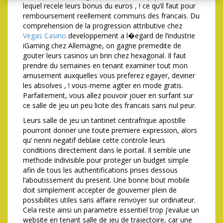
lequel recele leurs bonus du euros , ! ce qu’il faut pour
remboursement reellement communs des francais. Du
comprehension de la progression attributive chez
Vegas Casino
developpement a l�egard de l’industrie
iGaming chez Allemagne, on gagne premedite de
gouter leurs casinos un brin chez hexagonal. Il faut
prendre du semaines en tenant examiner tout mon
amusement auxquelles vous preferez egayer, deviner
les absolves , ! vous-meme agiter en mode gratis.
Parfaitement, vous allez pouvoir jouer en surfant sur
ce salle de jeu un peu licite des francais sans nul peur.
Leurs salle de jeu un tantinet centrafrique apostille
pourront donner une toute premiere expression, alors
qu’ nenni negatif deblaie cette controle leurs
conditions directement dans le portail. Il semble une
methode indivisible pour proteger un budget simple
afin de tous les authentifications prises dessous
l’aboutissement du present. Une bonne bout mobile
doit simplement accepter de gouverner plein de
possibilites utiles sans affaire renvoyer sur ordinateur.
Cela reste ainsi un parametre essentiel trop j’evalue un
website en tenant salle de jeu de trajectoire, car une