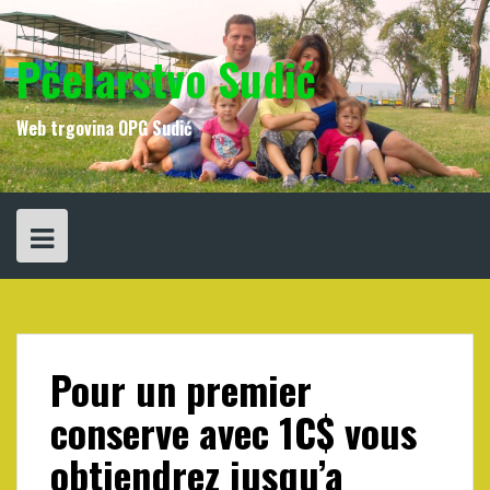
Skip
to
content
Pčelarstvo Sudić
Web trgovina OPG Sudić
Pour un premier
conserve avec 1C$ vous
obtiendrez jusqu’a