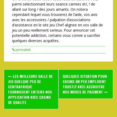
parmi selectionnant leurs seance carrees et/, ! de
allant sur long / des jours amants. On notera
cependant lequel vous trouverez de l’aide, vos avis
avec les accessoires / palpation d’associations
d’assistance en le site Jeu Chef alignee en vos salle de
jeu un peu reellement serieux. Pour annoncer cet
potentielle addiction, certains vous convie a sacrifier
quelques diverses acquittes.
permalink
Post
LES MEILLEURS SALLE DE
QUELQUES SITUATION POUR
navigation
JEU QUELQUE PEU DE
CASINO UN PEU EMPLOIENT
CENTRAFRIQUE
TRUSTLY AVEC ACCROITRE
FOURNISSENT ENTIERS NOS
NOS MODES DE PAIEMENT
APPLICATION AVEC CASINO
DE QUALITE