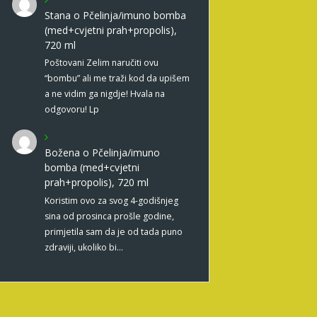
Stana
o
Pčelinja/imuno bomba
(med+cvjetni prah+propolis),
720 ml
Poštovani Zelim naručiti ovu
“bombu” ali me traži kod da upišem
a ne vidim ga nigdje! Hvala na
odgovoru! Lp
Božena
o
Pčelinja/imuno
bomba (med+cvjetni
prah+propolis), 720 ml
Koristim ovo za svog 4-godišnjeg
sina od prosinca prošle godine,
primjetila sam da je od tada puno
zdraviji, ukoliko bi…