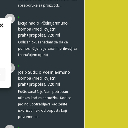
i preporuke za proizvod.…
lucija nad
o
Pčelinja/imuno
bomba (med+cvjetni
prah+propolis), 720 ml
Odličan okus i nadam se da će
pomoći. Cijena je sasvim prihvatljiva
i naručujem opet:)
Josip Sudić
o
Pčelinja/imuno
e
bomba (med+cvjetni
prah+propolis), 720 ml
Poštovana! Nije Vam potreban
nikakav kod za narudžbu. Kod se
jedino upotrebljava kad želite
iskoristiti neki od popusta koji
povremeno…