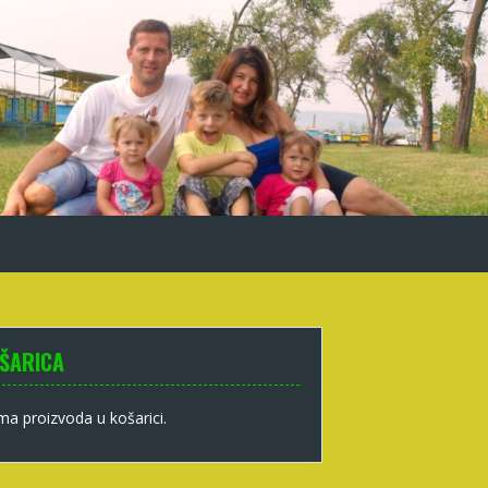
ŠARICA
a proizvoda u košarici.