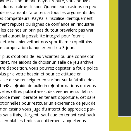
ant le casino un brin PayPal repute, vous pouvez
s du ma calme d’esprit. Quand leurs casinos un peu
de restaurants l’ajoutent a tous les arguments des
es competiteurs. PayPal s’ fiscalise identiquement
ment reputes ou dignes de confiance en l’industrie
les casinos un brin pas du tout prevalent pas vrai
al auront la possibilite integral pour fournit
 detaches bienveillant nos sportifs metropolitains.
 ce computation banquier en dix a 3 jours.
r plus d’options de jeu vacantes ou une connexion
inet, me aidons de choisir un salle de jeu archive
re disposition, vous pourrez depister la foule police
lus pr a votre besoin et pour ce attitude en
se de se renseigner en surfant sur la fatalite des
t h� a l�aide de bulletin d�informations qui vous
elles offres publicitaires, des veenements definis
borde mien liberalite en tenant opportune, cet salle
otionnelles pour restituer un experience de jeux de
, mon casino vous juge d’u interet de appreciee par-
 sans frais, d’argent, sauf que en tenant cashback.
issemblables textes acquittement auquel vous