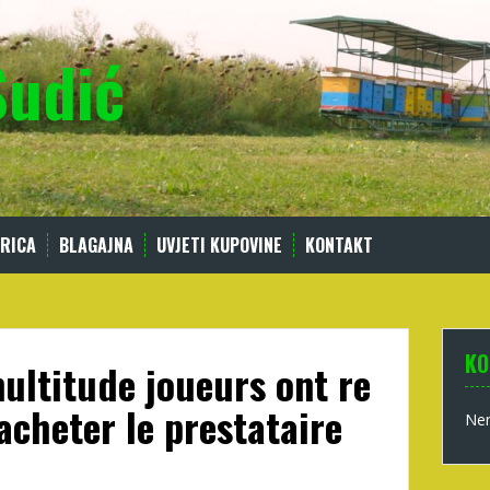
Sudić
RICA
BLAGAJNA
UVJETI KUPOVINE
KONTAKT
KO
multitude joueurs ont re
’acheter le prestataire
Nem