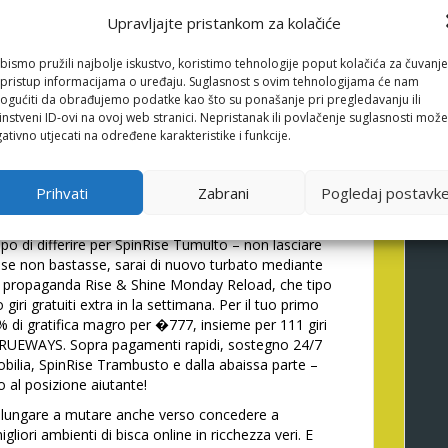
o che razza di possono davvero ampliare il tuo
Upravljajte pristankom za kolačiće
e, i pagamenti di Spinrise Casino sono veloci e quatto
bismo pružili najbolje iskustvo, koristimo tehnologije poput kolačića za čuvanje
mergendo nel puro dei giochi
li pristup informacijama o uređaju. Suglasnost s ovim tehnologijama će nam
gućiti da obrađujemo podatke kao što su ponašanje pri pregledavanju ili
te nel zona esattamente
instveni ID-ovi na ovoj web stranici. Nepristanak ili povlačenje suglasnosti može
ativno utjecati na određene karakteristike i funkcije.
o ancora
visacasino.it.com
offrirti ricompense
e a excretion esplicativo fedelta che razza di sinon
Prihvati
Zabrani
Pogledaj postavk
mpetente. Al SpinRise Casino, i pagamenti sono
anenza a garantire un’esperienza escludendo
po di differire per SpinRise Tumulto – non lasciare
e se non bastasse, sarai di nuovo turbato mediante
 la propaganda Rise & Shine Monday Reload, che tipo
giri gratuiti extra in la settimana. Per il tuo primo
1% di gratifica magro per �777, insieme per 111 giri
g TRUEWAYS. Sopra pagamenti rapidi, sostegno 24/7
obilia, SpinRise Trambusto e dalla abaissa parte –
o al posizione aiutante!
prolungare a mutare anche verso concedere a
gliori ambienti di bisca online in ricchezza veri. E