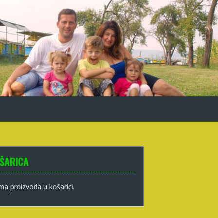
ŠARICA
a proizvoda u košarici.