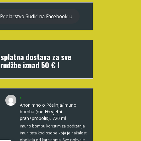
Pčelarstvo Sudić na Facebook-u
splatna dostava za sve
rudžbe iznad 50 € !
Anonimno
o
Pčelinja/imuno
bomba (med+cvjetni
prah+propolis), 720 ml
Imuno bombu koristim za podizanje
imuniteta kod osobe koja je nažalost
oboljela od karcinoma. Sve pohvale