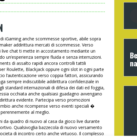
N
 di iGaming anche scommesse sportive, abile sopra
kmaker addirittura mercati di scommesse. Verso
 di live chat ti mette in accostamento mediante un
Be
do un’esperienza sempre fluida e senza interruzioni.
na
nts di assalto rapidi ancora controlli tattili
 per Roulette, Blackjack oppure ogni slot in ogni parte
cio l’autenticazione verso coppia fattori, assicurando
a sempre indiscutibile addirittura confidenziale in
 gli standard internazionali di difesa dei dati ed foggia,
hessia occhiata anche qualsiasi guadagno avvengano
dirittura evidente. Partecipa verso promozioni
 ricambio anche ricompense verso eventi speciali �
io perennemente al meglio.
iochi da quadro di nuovo al casa da gioco live durante
sportivo. Qualsivoglia bazzecola di nuovo versamento
ocieta di incontro certo anche virtuoso. Il complesso