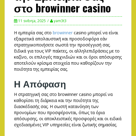
στο browinner casino
11 svibnja, 2025
yam3t3
Η εμπειρία σας στο
browinner
casino μπορεί να είναι
εξαιρετικά απολαυστική και προσοδοφόρα εάν
στρατηγικοποιήσετε σωστά την προσέγγισή σας.
Ειδικά για τους VIP παίκτες, οι αλληλεπιδράσεις με το
καζίνο, οι επιλογές παιχνιδιών και οι όροι απόσυρσης
αποτελούν κρίσιμα στοιχεία που καθορίζουν την
ποιότητα της εμπειρίας σας.
Η Απόφαση
Η στρατηγική σας στο browinner casino μπορεί να
καθορίσει τη διάρκεια και την ποιότητα της
διασκέδασής σας. Η σωστή κατανόηση των
προνομίων που προσφέρονται, όπως τα όρια
απόσυρσης, οι αποκλειστικές προσφορές και οι ειδικά
σχεδιασμένες VIP υπηρεσίες είναι ζωτικής σημασίας.