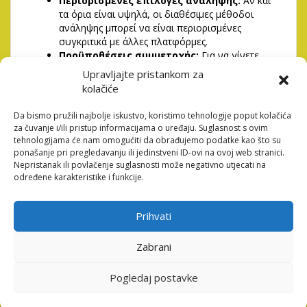
Περιορισμένες επιλογές ανάληψης:
Αν και
τα όρια είναι υψηλά, οι διαθέσιμες μέθοδοι
ανάληψης μπορεί να είναι περιορισμένες
συγκριτικά με άλλες πλατφόρμες.
Προϋποθέσεις συμμετοχής:
Για να γίνετε
VIP, απαιτείται υψηλός τζίρος, κάτι που μπορεί
Upravljajte pristankom za
να είναι αποθαρρυντικό για νέους παίκτες.
kolačiće
Τα Άσχημα
Da bismo pružili najbolje iskustvo, koristimo tehnologije poput kolačića
za čuvanje i/ili pristup informacijama o uređaju. Suglasnost s ovim
Αυστηροί κανονισμοί:
Οι διαδικασίες
tehnologijama će nam omogućiti da obrađujemo podatke kao što su
ponašanje pri pregledavanju ili jedinstveni ID-ovi na ovoj web stranici.
ανάληψης και στοιχηματισμού υπόκεινται σε
Nepristanak ili povlačenje suglasnosti može negativno utjecati na
αυστηρούς κανόνες από την
Ελληνική
određene karakteristike i funkcije.
Επιτροπή ΕGaming (HGC)
, κάτι που μπορεί
να προκαλέσει καθυστερήσεις.
Προβλήματα υποστήριξης:
Η εξυπηρέτηση
Prihvati
πελατών μπορεί να είναι ανεπαρκής κατά τις
ώρες αιχμής, επηρεάζοντας την εμπειρία των VIP
Zabrani
παικτών.
Συγκριτικός πίνακας
Pogledaj postavke