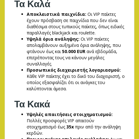
Τα Καλά
Αποκλειστικά παιχνίδια:
Οι VIP παίκτες
έχουν πρόσβαση σε παιχνίδια που δεν είναι
διαθέσιμα στους τυπικούς παίκτες, όπως ειδικές
παραλλαγές blackjack και roulette.
Υψηλά όρια ανάληψης:
Οι VIP παίκτες
απολαμβάνουν αυξημένα όρια ανάληψης, που
φτάνουν έως και
50.000 EUR
ανά εβδομάδα,
επιτρέποντας τους να κάνουν μεγάλες
συναλλαγές.
Προσωπικός διαχειριστής λογαριασμού:
Κάθε VIP παίκτης έχει το δικό του διαχειριστή, ο
οποίος εξασφαλίζει ότι οι ανάγκες του
καλύπτονται άμεσα.
Τα Κακά
Υψηλές απαιτήσεις στοιχηματισμού:
Πολλές προσφορές VIP απαιτούν
στοιχηματισμό έως
35x
πριν από την ανάληψη
κερδών.