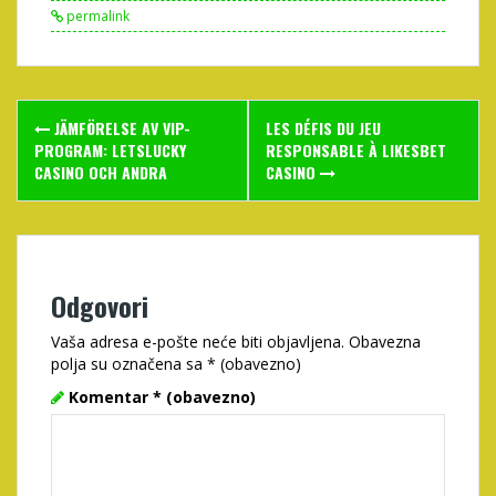
permalink
Post
JÄMFÖRELSE AV VIP-
LES DÉFIS DU JEU
navigation
PROGRAM: LETSLUCKY
RESPONSABLE À LIKESBET
CASINO OCH ANDRA
CASINO
Odgovori
Vaša adresa e-pošte neće biti objavljena.
Obavezna
polja su označena sa
* (obavezno)
Komentar
* (obavezno)