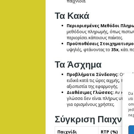
παιχνίδια.
Τα Κακά
Περιορισμένες Μεθόδοι Πληρ
μεθόδους πληρωμής, όπως πιστωτικ
περιορίσει κάποιους παίκτες.
Προϋποθέσεις Στοιχηματισμο
υψηλές, φτάνοντας το
35x
, κάτι 
Τα Άσχημα
Προβλήματα Σύνδεσης:
Ορισμέ
ειδικά κατά τις ώρες αιχμής, που
αξιοπιστία της εφαρμογής.
Διαθέσιμες Γλώσσες:
Αν και η 
Da 
γλώσσα δεν είναι πλήρως υποστηρ
i/i
για ορισμένους χρήστες.
omo
jed
Σύγκριση Παιχνιδ
neg
Παιχνίδι
RTP (%)
Σ