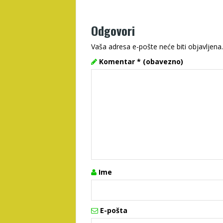
Odgovori
Vaša adresa e-pošte neće biti objavljena.
Komentar
* (obavezno)
Ime
E-pošta