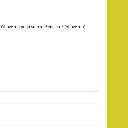
Obavezna polja su označena sa
* (obavezno)