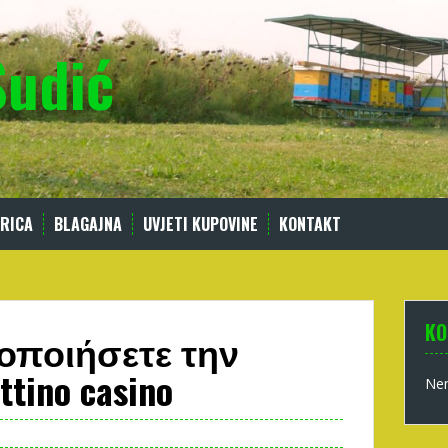
Sudić
RICA
BLAGAJNA
UVJETI KUPOVINE
KONTAKT
KO
οποιήσετε την
tino casino
Nem