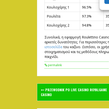
Κουλοχέρης 1
96.5%
3
Ρουλέτα
97.3%
3
Κουλοχέρης 2
94.8%
3
Συνολικά, η εφαρμογή Roulettino Casino
αρκετές δυνατότητες. Για περισσότερες
ιστοσελίδα
του καζίνο. Ωστόσο, οι χρήστ
στοιχηματισμού και τις μεθόδους πληρω
παιχνίδι.
permalink
Post
PRZEWODNIK PO LIVE CASINO ROYALGAME
navigation
CASINO