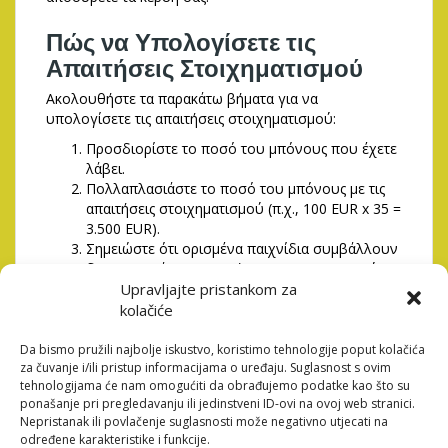
Πώς να Υπολογίσετε τις
Απαιτήσεις Στοιχηματισμού
Ακολουθήστε τα παρακάτω βήματα για να
υπολογίσετε τις απαιτήσεις στοιχηματισμού:
Προσδιορίστε το ποσό του μπόνους που έχετε
λάβει.
Πολλαπλασιάστε το ποσό του μπόνους με τις
απαιτήσεις στοιχηματισμού (π.χ., 100 EUR x 35 =
3.500 EUR).
Σημειώστε ότι ορισμένα παιχνίδια συμβάλλουν
διαφορετικά στις απαιτήσεις στοιχηματισμού.
Για παράδειγμα, τα φρουτάκια μπορεί να
Upravljajte pristankom za
μετράνε 100%, ενώ τα επιτραπέζια παιχνίδια
kolačiće
μόλις 50%.
Da bismo pružili najbolje iskustvo, koristimo tehnologije poput kolačića
Στρατηγικές
za čuvanje i/ili pristup informacijama o uređaju. Suglasnost s ovim
tehnologijama će nam omogućiti da obrađujemo podatke kao što su
Εκμετάλλευσης του
ponašanje pri pregledavanju ili jedinstveni ID-ovi na ovoj web stranici.
Nepristanak ili povlačenje suglasnosti može negativno utjecati na
Προγράμματος VIP
određene karakteristike i funkcije.