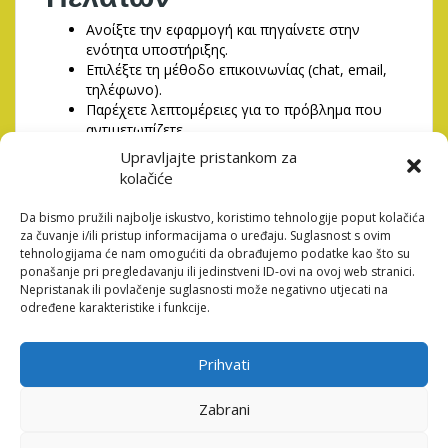
Ανοίξτε την εφαρμογή και πηγαίνετε στην
ενότητα υποστήριξης.
Επιλέξτε τη μέθοδο επικοινωνίας (chat, email,
τηλέφωνο).
Παρέχετε λεπτομέρειες για το πρόβλημα που
αντιμετωπίζετε.
Upravljajte pristankom za
Βήμα 5: Έλεγχος
kolačiće
Συμβατότητας Συσκευής
Da bismo pružili najbolje iskustvo, koristimo tehnologije poput kolačića
za čuvanje i/ili pristup informacijama o uređaju. Suglasnost s ovim
Ελέγξτε αν η συσκευή σας πληροί τις ελάχιστες
tehnologijama će nam omogućiti da obrađujemo podatke kao što su
απαιτήσεις για την εφαρμογή.
ponašanje pri pregledavanju ili jedinstveni ID-ovi na ovoj web stranici.
Ενημερώστε το λειτουργικό σύστημα της
Nepristanak ili povlačenje suglasnosti može negativno utjecati na
συσκευής σας αν χρειάζεται.
određene karakteristike i funkcije.
Βήμα 6: Δοκιμή σε Άλλη
Prihvati
Συσκευή
Zabrani
Αν έχετε πρόσβαση σε άλλη συσκευή,
δοκιμάστε να συνδεθείτε στην εφαρμογή