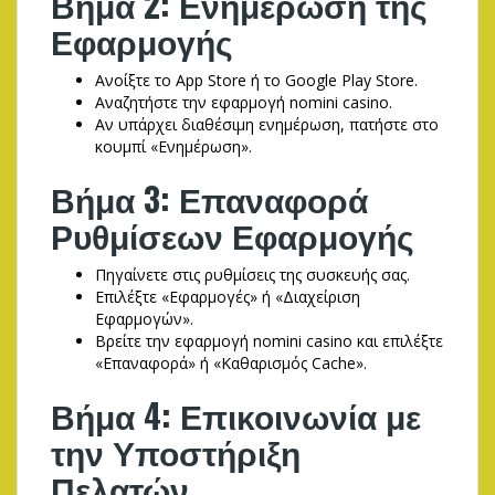
Βήμα 2: Ενημέρωση της
Εφαρμογής
Ανοίξτε το App Store ή το Google Play Store.
Αναζητήστε την εφαρμογή nomini casino.
Αν υπάρχει διαθέσιμη ενημέρωση, πατήστε στο
κουμπί «Ενημέρωση».
Βήμα 3: Επαναφορά
Ρυθμίσεων Εφαρμογής
Πηγαίνετε στις ρυθμίσεις της συσκευής σας.
Επιλέξτε «Εφαρμογές» ή «Διαχείριση
Εφαρμογών».
Βρείτε την εφαρμογή nomini casino και επιλέξτε
«Επαναφορά» ή «Καθαρισμός Cache».
Βήμα 4: Επικοινωνία με
την Υποστήριξη
Πελατών