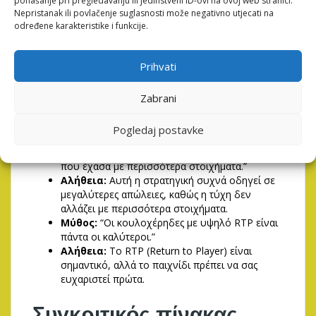
ponašanje pri pregledavanju ili jedinstveni ID-ovi na ovoj web stranici.
εκπρόσωποι είναι εκπαιδευμένοι να σας προσφέρουν
Nepristanak ili povlačenje suglasnosti može negativno utjecati na
άμεσες λύσεις.
određene karakteristike i funkcije.
Κοινές Μύθοι σχετικά με
Prihvati
τη Διαχείριση
Προϋπολογισμού στο
Zabrani
Spinfin
Pogledaj postavke
Μύθος:
“Μπορώ να κερδίσω πίσω τα χρήματα
που έχασα με περισσότερα στοιχήματα.”
Αλήθεια:
Αυτή η στρατηγική συχνά οδηγεί σε
μεγαλύτερες απώλειες, καθώς η τύχη δεν
αλλάζει με περισσότερα στοιχήματα.
Μύθος:
“Οι κουλοχέρηδες με υψηλό RTP είναι
πάντα οι καλύτεροι.”
Αλήθεια:
Το RTP (Return to Player) είναι
σημαντικό, αλλά το παιχνίδι πρέπει να σας
ευχαριστεί πρώτα.
Συγκριτικός πίνακας