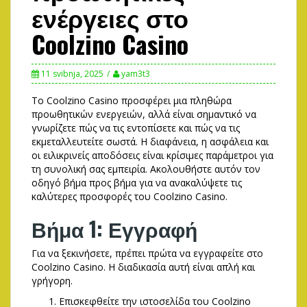
ενέργειες στο
Coolzino Casino
11 svibnja, 2025
yam3t3
Το Coolzino Casino προσφέρει μια πληθώρα
προωθητικών ενεργειών, αλλά είναι σημαντικό να
γνωρίζετε πώς να τις εντοπίσετε και πώς να τις
εκμεταλλευτείτε σωστά. Η διαφάνεια, η ασφάλεια και
οι ειλικρινείς αποδόσεις είναι κρίσιμες παράμετροι για
τη συνολική σας εμπειρία. Ακολουθήστε αυτόν τον
οδηγό βήμα προς βήμα για να ανακαλύψετε τις
καλύτερες προσφορές του Coolzino Casino.
Βήμα 1: Εγγραφή
Για να ξεκινήσετε, πρέπει πρώτα να εγγραφείτε στο
Coolzino Casino. Η διαδικασία αυτή είναι απλή και
γρήγορη.
Επισκεφθείτε την ιστοσελίδα του Coolzino