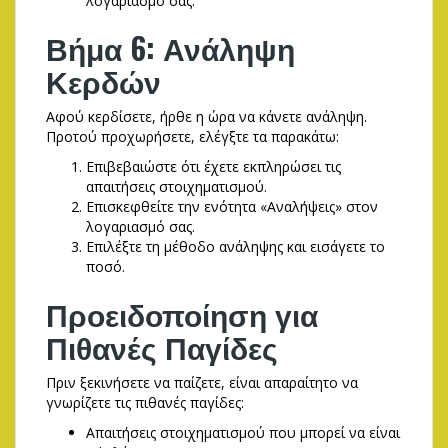
λογαριασμό σας.
Βήμα 6: Ανάληψη
Κερδών
Αφού κερδίσετε, ήρθε η ώρα να κάνετε ανάληψη.
Προτού προχωρήσετε, ελέγξτε τα παρακάτω:
Επιβεβαιώστε ότι έχετε εκπληρώσει τις
απαιτήσεις στοιχηματισμού.
Επισκεφθείτε την ενότητα «Αναλήψεις» στον
λογαριασμό σας.
Επιλέξτε τη μέθοδο ανάληψης και εισάγετε το
ποσό.
Προειδοποίηση για
Πιθανές Παγίδες
Πριν ξεκινήσετε να παίζετε, είναι απαραίτητο να
γνωρίζετε τις πιθανές παγίδες:
Απαιτήσεις στοιχηματισμού που μπορεί να είναι