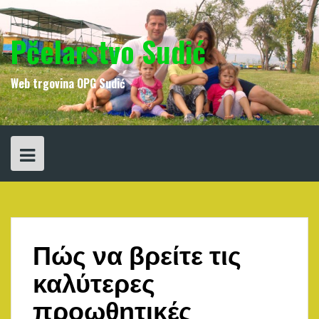
Skip
to
content
Pčelarstvo Sudić
Web trgovina OPG Sudić
Πώς να βρείτε τις
καλύτερες
προωθητικές