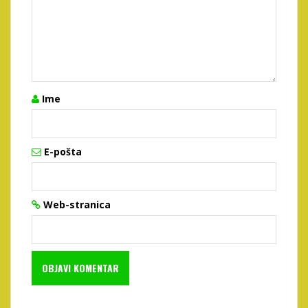
Ime
E-pošta
Web-stranica