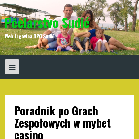
Skip
to
content
Pčelarstvo Sudić
Web trgovina OPG Sudić
Poradnik po Grach
Zespołowych w mybet
casino