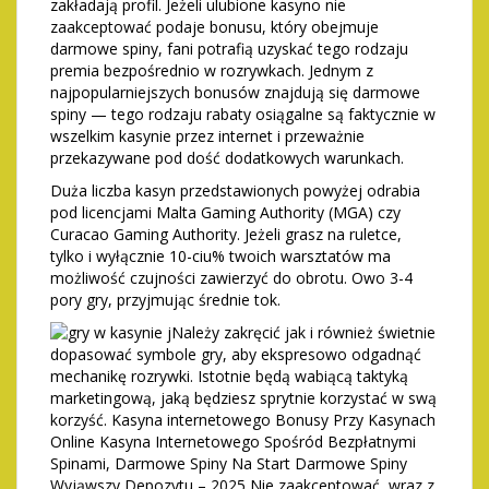
zakładają profil. Jeżeli ulubione kasyno nie
zaakceptować podaje bonusu, który obejmuje
darmowe spiny, fani potrafią uzyskać tego rodzaju
premia bezpośrednio w rozrywkach. Jednym z
najpopularniejszych bonusów znajdują się darmowe
spiny — tego rodzaju rabaty osiągalne są faktycznie w
wszelkim kasynie przez internet i przeważnie
przekazywane pod dość dodatkowych warunkach.
Duża liczba kasyn przedstawionych powyżej odrabia
pod licencjami Malta Gaming Authority (MGA) czy
Curacao Gaming Authority. Jeżeli grasz na ruletce,
tylko i wyłącznie 10-ciu% twoich warsztatów ma
możliwość czujności zawierzyć do obrotu. Owo 3-4
pory gry, przyjmując średnie tok.
Należy zakręcić jak i również świetnie
dopasować symbole gry, aby ekspresowo odgadnąć
mechanikę rozrywki. Istotnie będą wabiącą taktyką
marketingową, jaką będziesz sprytnie korzystać w swą
korzyść. Kasyna internetowego Bonusy Przy Kasynach
Online Kasyna Internetowego Spośród Bezpłatnymi
Spinami, Darmowe Spiny Na Start Darmowe Spiny
Wyjąwszy Depozytu – 2025 Nie zaakceptować, wraz z