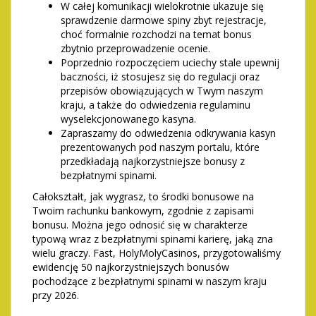
W całej komunikacji wielokrotnie ukazuje się
sprawdzenie darmowe spiny zbyt rejestracje,
choć formalnie rozchodzi na temat bonus
zbytnio przeprowadzenie ocenie.
Poprzednio rozpoczęciem uciechy stale upewnij
baczności, iż stosujesz się do regulacji oraz
przepisów obowiązujących w Twym naszym
kraju, a także do odwiedzenia regulaminu
wyselekcjonowanego kasyna.
Zapraszamy do odwiedzenia odkrywania kasyn
prezentowanych pod naszym portalu, które
przedkładają najkorzystniejsze bonusy z
bezpłatnymi spinami.
Całokształt, jak wygrasz, to środki bonusowe na
Twoim rachunku bankowym, zgodnie z zapisami
bonusu. Można jego odnosić się w charakterze
typową wraz z bezpłatnymi spinami karierę, jaką zna
wielu graczy. Fast, HolyMolyCasinos, przygotowaliśmy
ewidencję 50 najkorzystniejszych bonusów
pochodzące z bezpłatnymi spinami w naszym kraju
przy 2026.