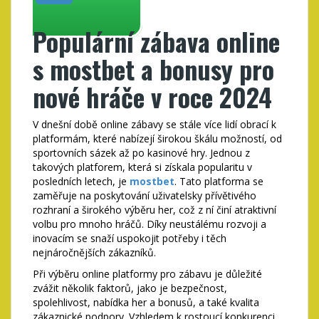
Populární zábava online
s mostbet a bonusy pro
nové hráče v roce 2024
V dnešní době online zábavy se stále více lidí obrací k
platformám, které nabízejí širokou škálu možností, od
sportovních sázek až po kasinové hry. Jednou z
takových platforem, která si získala popularitu v
posledních letech, je
mostbet
. Tato platforma se
zaměřuje na poskytování uživatelsky přívětivého
rozhraní a širokého výběru her, což z ní činí atraktivní
volbu pro mnoho hráčů. Díky neustálému rozvoji a
inovacím se snaží uspokojit potřeby i těch
nejnáročnějších zákazníků.
Při výběru online platformy pro zábavu je důležité
zvážit několik faktorů, jako je bezpečnost,
spolehlivost, nabídka her a bonusů, a také kvalita
zákaznické podpory. Vzhledem k rostoucí konkurenci