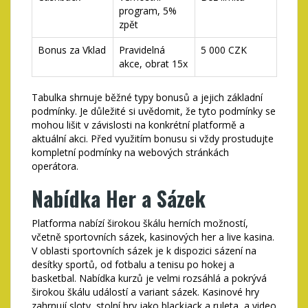
program, 5%
zpět
Bonus za Vklad
Pravidelná
5 000 CZK
akce, obrat 15x
Tabulka shrnuje běžné typy bonusů a jejich základní
podmínky. Je důležité si uvědomit, že tyto podmínky se
mohou lišit v závislosti na konkrétní platformě a
aktuální akci. Před využitím bonusu si vždy prostudujte
kompletní podmínky na webových stránkách
operátora.
Nabídka Her a Sázek
Platforma nabízí širokou škálu herních možností,
včetně sportovních sázek, kasinových her a live kasina.
V oblasti sportovních sázek je k dispozici sázení na
desítky sportů, od fotbalu a tenisu po hokej a
basketbal. Nabídka kurzů je velmi rozsáhlá a pokrývá
širokou škálu událostí a variant sázek. Kasinové hry
zahrnují sloty, stolní hry jako blackjack a ruleta, a video