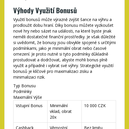
Výhody Využití Bonusů
Využití bonusů může výrazně zvýšit šance na výhru a
prodloužit dobu hraní. Díky bonusu můžete vyzkoušet
nové hry nebo sázet na události, na které byste jinak
neměli dostatečné finanční prostředky. Je však důležité
si uvědomit, že bonusy jsou obvykle spojené s určitými
podmínkami, jako je minimální obrat nebo časové
omezení. Je proto nutné si tyto podmínky důkladně
prostudovat a dodržovat, abyste mohli bonus plně
využít a případně i vybrat své výhry. Strategické využití
bonusů je klíčové pro maximalizaci zisku a
minimalizaci rizik.
Typ Bonusu
Podmínky
Maximální Výše
Vstupní Bonus
Minimální
10 000 CZK
vklad, obrat
20x
Cashback
Věrnostní
Bez limitu