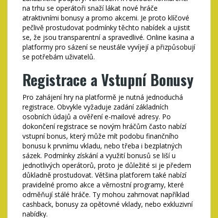
na trhu se operátoři snaží lákat nové hráče
atraktivními bonusy a promo akcemi. Je proto klíčové
pečlivě prostudovat podmínky těchto nabídek a ujistit
se, že jsou transparentní a spravedlivé. Online kasina a
platformy pro sázení se neustále vyvíjejí a přizpůsobují
se potřebám uživatelů.
Registrace a Vstupní Bonusy
Pro zahájení hry na platformě je nutná jednoduchá
registrace. Obvykle vyžaduje zadání základních
osobních údajů a ověření e-mailové adresy. Po
dokončení registrace se novým hráčům často nabízí
vstupní bonus, který může mít podobu finančního
bonusu k prvnímu vkladu, nebo třeba i bezplatných
sázek. Podmínky získání a využití bonusů se liší u
jednotlivých operátorů, proto je důležité si je předem
důkladně prostudovat. Většina platforem také nabízí
pravidelné promo akce a věrnostní programy, které
odměňují stálé hráče. Ty mohou zahrnovat například
cashback, bonusy za opětovné vklady, nebo exkluzivní
nabídky.