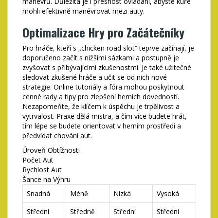
manévrů. Důležitá je i přesnost ovládání, abyste kuře
mohli efektivně manévrovat mezi auty.
Optimalizace Hry pro Začátečníky
Pro hráče, kteří s „chicken road slot“ teprve začínají, je
doporučeno začít s nižšími sázkami a postupně je
zvyšovat s přibývajícími zkušenostmi. Je také užitečné
sledovat zkušené hráče a učit se od nich nové
strategie. Online tutoriály a fóra mohou poskytnout
cenné rady a tipy pro zlepšení herních dovedností.
Nezapomeňte, že klíčem k úspěchu je trpělivost a
vytrvalost. Praxe dělá mistra, a čím více budete hrát,
tím lépe se budete orientovat v herním prostředí a
předvídat chování aut.
Úroveň Obtížnosti
Počet Aut
Rychlost Aut
Šance na Výhru
Snadná
Méně
Nízká
Vysoká
Střední
Středně
Střední
Střední