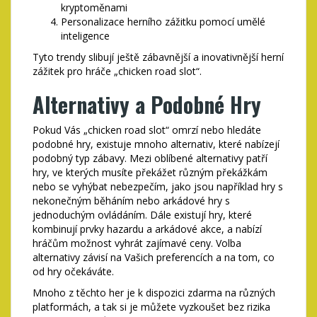
kryptoměnami
Personalizace herního zážitku pomocí umělé
inteligence
Tyto trendy slibují ještě zábavnější a inovativnější herní
zážitek pro hráče „chicken road slot“.
Alternativy a Podobné Hry
Pokud Vás „chicken road slot“ omrzí nebo hledáte
podobné hry, existuje mnoho alternativ, které nabízejí
podobný typ zábavy. Mezi oblíbené alternativy patří
hry, ve kterých musíte překážet různým překážkám
nebo se vyhýbat nebezpečím, jako jsou například hry s
nekonečným běháním nebo arkádové hry s
jednoduchým ovládáním. Dále existují hry, které
kombinují prvky hazardu a arkádové akce, a nabízí
hráčům možnost vyhrát zajímavé ceny. Volba
alternativy závisí na Vašich preferencích a na tom, co
od hry očekáváte.
Mnoho z těchto her je k dispozici zdarma na různých
platformách, a tak si je můžete vyzkoušet bez rizika