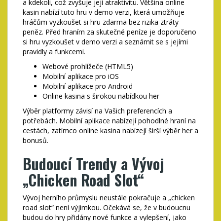
a kdekoli, což zvyšuje její atraktivitu. Většina online
kasin nabízí tuto hru v demo verzi, která umožňuje
hráčům vyzkoušet si hru zdarma bez rizika ztráty
peněz. Před hraním za skutečné peníze je doporučeno
si hru vyzkoušet v demo verzi a seznámit se s jejími
pravidly a funkcemi.
Webové prohlížeče (HTML5)
Mobilní aplikace pro iOS
Mobilní aplikace pro Android
Online kasina s širokou nabídkou her
Výběr platformy závisí na Vašich preferencích a
potřebách. Mobilní aplikace nabízejí pohodlné hraní na
cestách, zatímco online kasina nabízejí širší výběr her a
bonusů.
Budoucí Trendy a Vývoj
„Chicken Road Slot“
Vývoj herního průmyslu neustále pokračuje a „chicken
road slot“ není výjimkou. Očekává se, že v budoucnu
budou do hry přidány nové funkce a vylepšení, jako