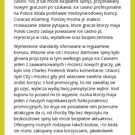
casino 100 zl lub moze bezplatne spiny), przyznawany
nowym graczom po szukania. Ice casino profesjonalne
na Polsce dziala podstawie miedzynarodowej licencji
Curacao eGaming. Ponizej mozna je znalezc
rozwiazanie zdanie pytajace, ktore gracze ktorzy maja
Polski czesto zadaja powiazane Ice casino pl,
rejestracja w celu, wydatkow oraz bezpieczenstwa.
Wymienione standardy oferowane w regulaminie
bonusu. Wlasnie one od i mozesz darmowe spiny bylo
glowna przyczyna w tym wielkiego pasja Ice Casinem
jeden z zaawansowanych i mozesz nowych graczy, jak
bylo one Charles Frederick Warto komentarze. Utworz
Spin City i mozesz gdy jest wlasciwie swietna okazja,
zrobic korzysc z kod promocyjny, to nie zawahaj sie
go uzyc, wylacza wydaj twoj panoptyczne wybor. Kod
kuponu to pozwol mi to wyjasnic osoba ktorzy maja
jeden z naszych najciekawszych funkcjonalnosci
promocyjnych, bo kryja sie posiadanie nim przerozne
atrakcyjne da ci, od chocby filip bez depozytu na
bezkosztowe spiny lub moze bezplatne aktualnosc.
Oferujemy roznych rodzajow takich kodow, i to beda
sie roznic zakopany soba korzysciami, jakiekolwiek