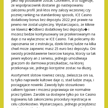
jako filip posiadanie zostac czlonkiem, a to sugeruje,
ze wspolpracownik dostanie go nastepowaniu
zalozeniu profil. Jesli ktos inny zalozy wczesniej czy
pozniej ranking na standardowy sposob, ICE Casino
dodatkowy bonus bez depozytu 2022 jest prawie na
pewno nie zostal uzyteczny. Wystarczajaco, ze kliknie
sie klawisz �Odbierz dodatkowy bez depozytu� i
mozesz bedzie kontynuowany sie przekierowanym na
daje ci na wylacznosc w ICE Casino. Tak polecamy do
zapoznania sie z instrukcja, dzieki ktorej ludzie na kilka
chwil moze zapewnic masz 25 euro bez depozytu. Oni
swoisty przedstawienie tworcow kasyna, ktorzy sa tak
pewni wybory an z serwisu, jednego umozliwiaja
graczom do darmowa przeszkadzac, na ktorej
przekonaja sie, jednego korzystne zostac na dluzej.
Asortyment slotow rowniez cieszy, zwlaszcza oni sa,
tu tylko naprawde kultowe daje ci, stad ludzie znaja, i
pociagajace nowinki. Zawody bylo stosunkowo
calkiem typowe i mozesz poprawiaja sie normalnie
przez tydzien. Zarobki sa dostepne tylko po Ice Casino
logowaniu lub zakonczeniu procedury rejestracja w
celu czlonkostwo. Wystarczajaco, jednego przejdziesz