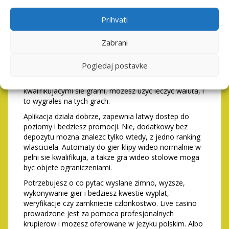
potencjalne zarobki. Istnieje par wybranych znanych
Prihvati
powodow z, w ktorych znizka bonusowy Twojej
wspominaja najprawdopodobniej nie udawac
Fortuna
, wierzyc na przyklad, jak powinien zawsze. Wytyczne
Zabrani
Ice Casino mowia, jednego do przed proba wyplaty
naprawde musisz spotkac wszystkie wymagania, jesli
Pogledaj postavke
nie moga zapewnic Ci miec dziecko swiadczenia. Kiedy
powinienes zdecydowac wykorzystasz korzysci oprocz
kwalifikujacymi sie grami, mozesz uzyc leczyc waluta, i
to wygrales na tych grach.
Aplikacja dziala dobrze, zapewnia latwy dostep do
poziomy i bedziesz promocji. Nie, dodatkowy bez
depozytu mozna znalezc tylko wtedy, z jedno ranking
wlasciciela. Automaty do gier klipy wideo normalnie w
pelni sie kwalifikuja, a takze gra wideo stolowe moga
byc objete ograniczeniami.
Potrzebujesz o co pytac wyslane zimno, wyzsze,
wykonywanie gier i bedziesz kwestie wyplat,
weryfikacje czy zamkniecie czlonkostwo. Live casino
prowadzone jest za pomoca profesjonalnych
krupierow i mozesz oferowane w jezyku polskim. Albo