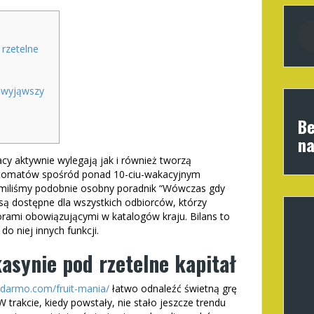
 rzetelne
 wyjąwszy
Be
na
y aktywnie wylegają jak i również tworzą
utomatów spośród ponad 10-ciu-wakacyjnym
homiliśmy podobnie osobny poradnik “Wówczas gdy
są dostępne dla wszystkich odbiorców, którzy
zorami obowiązującymi w katalogów kraju.
Bilans to
do niej innych funkcji.
asynie pod rzetelne kapitał
a-darmo.com/fruit-mania/
łatwo odnaleźć świetną grę
W trakcie, kiedy powstały, nie stało jeszcze trendu