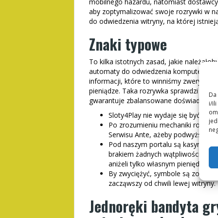
mobilnego hazardu, natomiast dostawcy 
aby zoptymalizować swoje rozrywki w na
do odwiedzenia witryny, na której istnie
Znaki typowe
To kilka istotnych zasad, jakie należał
automaty do odwiedzenia komputerów. Z
informacji, które to winniśmy zweryfik
pieniądze. Taka rozrywka sprawdzi uwa
Da 
gwarantuje zbalansowane doświadczenia 
i/i
omo
Sloty4Play nie wydaje się być jesz
jed
Po zrozumieniu mechaniki rozrywki
neg
Serwisu Ante, ażeby podwyższyć s
Pod naszym portalu są kasyna, po
brakiem żadnych wątpliwości na te
aniżeli tylko własnym pieniędzy, a
By zwyciężyć, symbole są zobligow
zacząwszy od chwili lewej witryny.
Jednoręki bandyta g