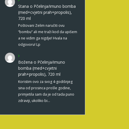
Stana
o
Pčelinja/imuno bomba
(med+cvjetni prah+propolis),
720 ml
Poštovani Zelim naručiti ovu
“bombu” ali me traži kod da upišem
a ne vidim ga nigdje! Hvala na
odgovoru! Lp
Božena
o
Pčelinja/imuno
bomba (med+cvjetni
prah+propolis), 720 ml
Koristim ovo za svog 4-godišnjeg
sina od prosinca prošle godine,
primjetila sam da je od tada puno
zdraviji, ukoliko bi…