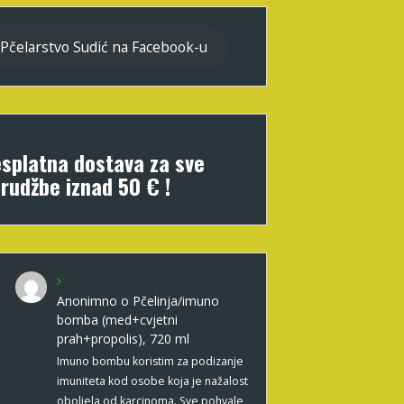
Pčelarstvo Sudić na Facebook-u
splatna dostava za sve
rudžbe iznad 50 € !
Anonimno
o
Pčelinja/imuno
bomba (med+cvjetni
prah+propolis), 720 ml
Imuno bombu koristim za podizanje
imuniteta kod osobe koja je nažalost
oboljela od karcinoma. Sve pohvale