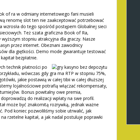
k of ra w odmiany internetowego fani musieli
a swą renomę slot ten nie zaakceptować potrzebować
Ra wzrosła do tego spośród postępem Globalnej sieci
sieciowych. Też szata graficzna Book of Ra,
 wyższym stopniu atrakcyjna dla graczy. Nasze
asyn przez internet. Obeznani zawodnicy
usów dla giętkości. Demo mode gwarantuje testować
apitał bezpłatnie.
ch technik płatności po
 przykładu, wówczas gdy gra ma RTP w stopniu 75%,
tówki, jakie postawią w całej tibii w całej dłuższej
. Systemy lojalnościowe potrafią włączać rekompensaty,
 turniejów. Bonus powitalny owe premia,
doprowadzą do realizacji wpłaty na swe profil.
itał może być znakomitą rozrywką, jednak ważne
ć. Pod koniec pozwoliliśmy sobie utrwalić, jak
na rzetelne kapitał, a jak nadal postuluje poprawki