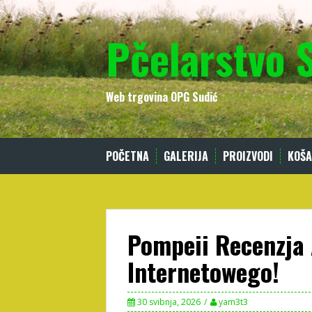
Skip
to
Pčelarstvo 
content
Web trgovina OPG Sudić
POČETNA
GALERIJA
PROIZVODI
KOŠA
Pompeii Recenzja
Internetowego!
30 svibnja, 2026
yam3t3