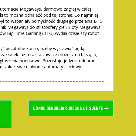
w automacie Megaways, darmowo zagraj w całej
aki to można odnaleźć pod tej stronie. Co najmniej
był to wspaniały pomyślność drugiego przelania BTG
lnik Megaways do stratosfery gier. Sloty Megaways –
tów Big Time Gaming (BTG) wydali dzisiejszy robot
ć bezpłatne konto, ażeby wystawiać będąc
zakładek już teraz, a zawsze możesz na bieżąco,
i ogłoszenia bonusowe. Pozostaje jedynie odebrać
 odszukać swe ulubione automaty sieciowy.
DONDE DENUNCIAR JUEGOS DE SUERTE