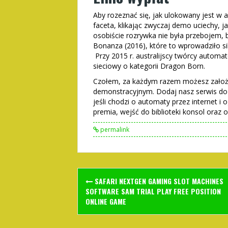
Aby rozeznać się, jak ulokowany jest 
faceta, klikając zwyczaj demo uciechy, j
osobiście rozrywka nie była przebojem, 
Bonanza (2016), które to wprowadziło si
Przy 2015 r. australijscy twórcy automa
sieciowy o kategorii Dragon Born.
Czołem, za każdym razem możesz założy
demonstracyjnym. Dodaj nasz serwis do 
jeśli chodzi o automaty przez internet 
premia, wejść do biblioteki konsol oraz
permalink
Post
SAFARI NEXTGEN GAMING SLOT MACHINES
navigation
SOFTWARE SAM TRIAL PLAY FREE POSITION
ONLINE GAME