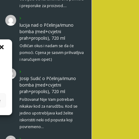
i preporuke za proizvod.…
lucija nad
o
Pčelinja/imuno
bomba (med+cvjetni
prah+propolis), 720 ml
Odličan okus i nadam se da će
pomoći. Cijena je sasvim prihvatljiva
i naručujem opet:)
Josip Sudić
o
Pčelinja/imuno
bomba (med+cvjetni
prah+propolis), 720 ml
Poštovana! Nije Vam potreban
e
nikakav kod za narudžbu. Kod se
jedino upotrebljava kad želite
iskoristiti neki od popusta koji
povremeno…