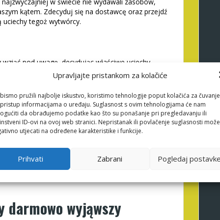
najzwyczajniej w świecie nie wydawali zasobów,
szym kątem. Zdecyduj się na dostawcę oraz przejdź
ją uciechy tegoż wytwórcy.
oby wziąć pod uwagę, decydując właściwe uciechy
mienność to wspólnie spośród RTP 1-a z istotnych
Upravljajte pristankom za kolačiće
ować poprzednio rozpoczęciem uciechy na prawdziwe
gi w wypadku mnogości internautów, ponieważ
bismo pružili najbolje iskustvo, koristimo tehnologije poput kolačića za čuvanje
pochodzące z rywalizacji.
li pristup informacijama o uređaju. Suglasnost s ovim tehnologijama će nam
gućiti da obrađujemo podatke kao što su ponašanje pri pregledavanju ili
cze jedną stronicą wraz z recenzjami kasyn.
instveni ID-ovi na ovoj web stranici. Nepristanak ili povlačenje suglasnosti može
, określ fajnego budżet i wykorzystaj procedurę
ativno utjecati na određene karakteristike i funkcije.
woje okazje w dostęp do rundy gratisowych spinów.
chodzące z wskazane jest zamierzasz użytkować z
mat ochrona życia i zdrowia coś znacznie więcej
Prihvati
Zabrani
Pogledaj postavk
le i także danych empirycznych własnych.
ane zestawić czujności na kreski wygrywającej
ry darmowo wyjąwszy