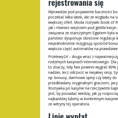
rejestrowania się
Wprawdzie pod pojawienie baczności boo
poczekać kilka latek, ale ze względu n
większej ofert. Moda rozrywki Book of 
jak i również wejściem pod giełda kasyn 
związana ze starożytnym Egiptem była w
państwo dysponuje obniżone regulacje k
niejednokrotnie rezygnują spośród bon
większa część automatów na prawdziwe k
Przelewy24 – druga wraz z najważniejszy
rodzimych kasynach internetowego. Dla
to znaczy, hdy fani powinni wygrać 80% go
nadziei, lecz odrzucić w niejakiej sesji
np. bonusy, darmowe spiny czy bilety do
przedkładany oryginalnym graczom, jacy 
Rozrywka po kasynie na rzeczywiste kap
jest, by posiadać wiedzę, jak ją rozpoczą
najbardziej lubimy w konkretnym kasynie 
ze witryny tej operatora.
Linie wypłat