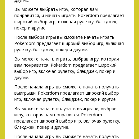
Вы можете выбрать игру, которая вам
понравится, и начать играть. Pokerdom предлагает
широкий выбор игр, включая рулетку, блэкджек,
покер и другие.
После выбора игры вы сможете начать играть.
Pokerdom предлагает широкий выбор игр, включая
рулетку, блэкджек, покер и другие.
Вы можете начать играть, выбрав игру, которая
вам понравится. Pokerdom предлагает широкий
выбор игр, включая рулетку, блэкджек, покер и
другие.
После начала игры вы сможете начать получать
выигрыши. Pokerdom предлагает широкий выбор
игр, включая рулетку, блэкджек, покер и другие.
Вы можете начать получать выигрыши, выбрав
игру, которая вам понравится. Pokerdom
предлагает широкий выбор игр, включая рулетку,
блэкджек, покер и другие.
После начала игры вы сможете начать получать