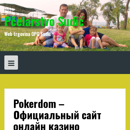
Skip
to
content
Pčelarstvo Sudić
Web trgovina OPG Sudić
Pokerdom –
Официальный сайт
онлайн казино