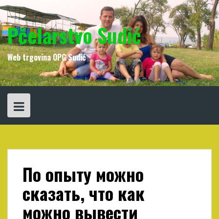
Skip
to
content
Pčelarstvo Sudić
Web trgovina OPG Sudić
По опыту можно
сказать, что как
можно вывести