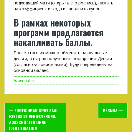
подходящий матч (открыть его роспись), нажать
на коэффициент исхода и заполнить купон.
В рамках некоторых
программ предлагается
накапливать баллы.
После этого их можно обменять на реальные
деньги, отыграв полученные поощрения. Деньги
(согласно условиям акции), будут переведены на
основной баланс.
permalink
Post
ERREICHBAR SPIELSAAL
ВЕСЬМА
navigation
EXKLUSIVE VERIFIZIERUNG:
AUSSCHÜTTEN OHNE
IDENTIFIKATION