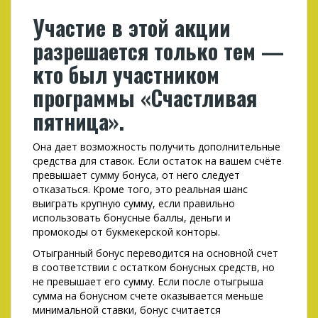
Участие в этой акции
разрешается только тем —
кто был участником
программы «Счастливая
пятница».
Она дает возможность получить дополнительные
средства для ставок. Если остаток на вашем счёте
превышает сумму бонуса, от него следует
отказаться. Кроме того, это реальная шанс
выиграть крупную сумму, если правильно
использовать бонусные баллы, деньги и
промокоды от букмекерской конторы.
Отыгранный бонус переводится на основной счет
в соответствии с остатком бонусных средств, но
не превышает его сумму. Если после отыгрыша
сумма на бонусном счете оказывается меньше
минимальной ставки, бонус считается