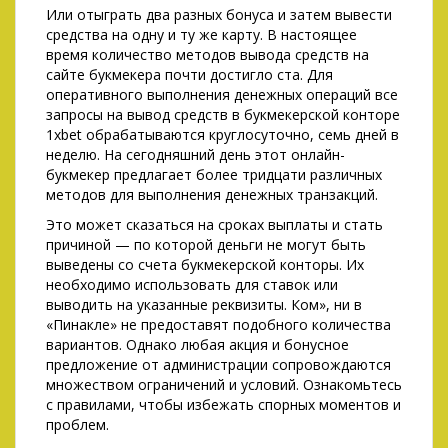
Или отыграть два разных бонуса и затем вывести
средства на одну и ту же карту. В настоящее
время количество методов вывода средств на
сайте букмекера почти достигло ста. Для
оперативного выполнения денежных операций все
запросы на вывод средств в букмекерской конторе
1xbet обрабатываются круглосуточно, семь дней в
неделю. На сегодняшний день этот онлайн-
букмекер предлагает более тридцати различных
методов для выполнения денежных транзакций.
Это может сказаться на сроках выплаты и стать
причиной — по которой деньги не могут быть
выведены со счета букмекерской конторы. Их
необходимо использовать для ставок или
выводить на указанные реквизиты. Ком», ни в
«Пинакле» не предоставят подобного количества
вариантов. Однако любая акция и бонусное
предложение от администрации сопровождаются
множеством ограничений и условий. Ознакомьтесь
с правилами, чтобы избежать спорных моментов и
проблем.