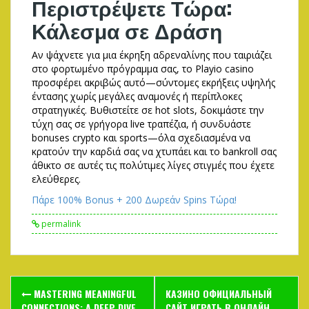
Περιστρέψετε Τώρα:
Κάλεσμα σε Δράση
Αν ψάχνετε για μια έκρηξη αδρεναλίνης που ταιριάζει
στο φορτωμένο πρόγραμμα σας, το Playio casino
προσφέρει ακριβώς αυτό—σύντομες εκρήξεις υψηλής
έντασης χωρίς μεγάλες αναμονές ή περίπλοκες
στρατηγικές. Βυθιστείτε σε hot slots, δοκιμάστε την
τύχη σας σε γρήγορα live τραπέζια, ή συνδυάστε
bonuses crypto και sports—όλα σχεδιασμένα να
κρατούν την καρδιά σας να χτυπάει και το bankroll σας
άθικτο σε αυτές τις πολύτιμες λίγες στιγμές που έχετε
ελεύθερες.
Πάρε 100% Bonus + 200 Δωρεάν Spins Τώρα!
permalink
Post
MASTERING MEANINGFUL
КАЗИНО ОФИЦИАЛЬНЫЙ
CONNECTIONS: A DEEP DIVE
САЙТ ИГРАТЬ В ОНЛАЙН