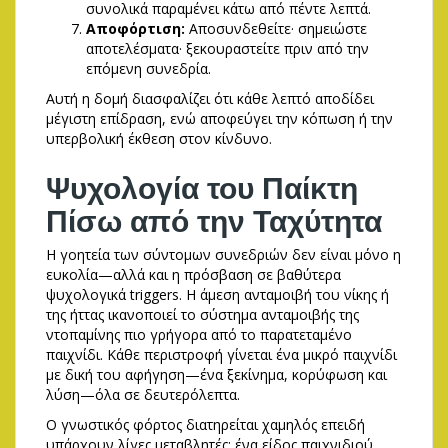
συνολικά παραμένει κάτω από πέντε λεπτά.
Αποφόρτιση:
Αποσυνδεθείτε· σημειώστε
αποτελέσματα· ξεκουραστείτε πριν από την
επόμενη συνεδρία.
Αυτή η δομή διασφαλίζει ότι κάθε λεπτό αποδίδει
μέγιστη επίδραση, ενώ αποφεύγει την κόπωση ή την
υπερβολική έκθεση στον κίνδυνο.
Ψυχολογία του Παίκτη
Πίσω από την Ταχύτητα
Η γοητεία των σύντομων συνεδριών δεν είναι μόνο η
ευκολία—αλλά και η πρόσβαση σε βαθύτερα
ψυχολογικά triggers. Η άμεση ανταμοιβή του νίκης ή
της ήττας ικανοποιεί το σύστημα ανταμοιβής της
ντοπαμίνης πιο γρήγορα από το παρατεταμένο
παιχνίδι. Κάθε περιστροφή γίνεται ένα μικρό παιχνίδι
με δική του αφήγηση—ένα ξεκίνημα, κορύφωση και
λύση—όλα σε δευτερόλεπτα.
Ο γνωστικός φόρτος διατηρείται χαμηλός επειδή
υπάρχουν λίγες μεταβλητές: ένα είδος παιχνιδιού