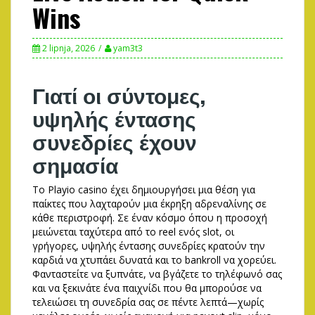
Wins
2 lipnja, 2026
yam3t3
Γιατί οι σύντομες,
υψηλής έντασης
συνεδρίες έχουν
σημασία
Το Playio casino έχει δημιουργήσει μια θέση για
παίκτες που λαχταρούν μια έκρηξη αδρεναλίνης σε
κάθε περιστροφή. Σε έναν κόσμο όπου η προσοχή
μειώνεται ταχύτερα από το reel ενός slot, οι
γρήγορες, υψηλής έντασης συνεδρίες κρατούν την
καρδιά να χτυπάει δυνατά και το bankroll να χορεύει.
Φανταστείτε να ξυπνάτε, να βγάζετε το τηλέφωνό σας
και να ξεκινάτε ένα παιχνίδι που θα μπορούσε να
τελειώσει τη συνεδρία σας σε πέντε λεπτά—χωρίς