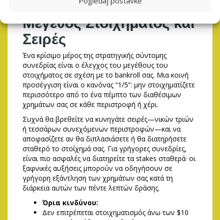
Γρήγορο Παιχνίδι –
Pogledaj postavke
Μέγεθος Στοιχήματος και
Σειρές
Ένα κρίσιμο μέρος της στρατηγικής σύντομης
συνεδρίας είναι ο έλεγχος του μεγέθους του
στοιχήματος σε σχέση με το bankroll σας. Μια κοινή
προσέγγιση είναι ο κανόνας “1/5”: μην στοιχηματίζετε
περισσότερο από το ένα πέμπτο των διαθέσιμων
χρημάτων σας σε κάθε περιστροφή ή χέρι.
Συχνά θα βρεθείτε να κυνηγάτε σειρές—νικών τριών
ή τεσσάρων συνεχόμενων περιστροφών—και να
αποφασίζετε αν θα διπλασιάσετε ή θα διατηρήσετε
σταθερό το στοίχημά σας. Για γρήγορες συνεδρίες,
είναι πιο ασφαλές να διατηρείτε τα stakes σταθερά· οι
ξαφνικές αυξήσεις μπορούν να οδηγήσουν σε
γρήγορη εξάντληση των χρημάτων σας κατά τη
διάρκεια αυτών των πέντε λεπτών δράσης.
Όρια κινδύνου:
Δεν επιτρέπεται στοιχηματισμός άνω των $10