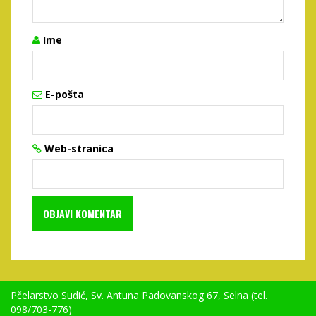
Ime
E-pošta
Web-stranica
Pčelarstvo Sudić, Sv. Antuna Padovanskog 67, Selna (tel.
098/703-776)