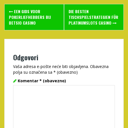
Post
EEN GIDS VOOR
DIE BESTEN
navigation
POKERLIEFHEBBERS BIJ
TISCHSPIELSTRATEGIEN FÜR
BETSIO CASINO
PLATINUMSLOTS CASINO
Odgovori
Vaša adresa e-pošte neće biti objavljena.
Obavezna
polja su označena sa
* (obavezno)
Komentar
* (obavezno)