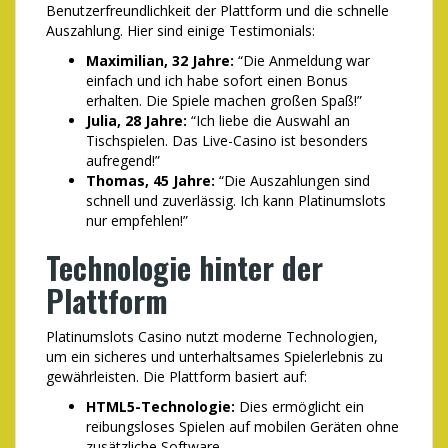
Benutzerfreundlichkeit der Plattform und die schnelle
Auszahlung. Hier sind einige Testimonials:
Maximilian, 32 Jahre:
“Die Anmeldung war
einfach und ich habe sofort einen Bonus
erhalten. Die Spiele machen großen Spaß!”
Julia, 28 Jahre:
“Ich liebe die Auswahl an
Tischspielen. Das Live-Casino ist besonders
aufregend!”
Thomas, 45 Jahre:
“Die Auszahlungen sind
schnell und zuverlässig. Ich kann Platinumslots
nur empfehlen!”
Technologie hinter der
Plattform
Platinumslots Casino nutzt moderne Technologien,
um ein sicheres und unterhaltsames Spielerlebnis zu
gewährleisten. Die Plattform basiert auf:
HTML5-Technologie:
Dies ermöglicht ein
reibungsloses Spielen auf mobilen Geräten ohne
zusätzliche Software.