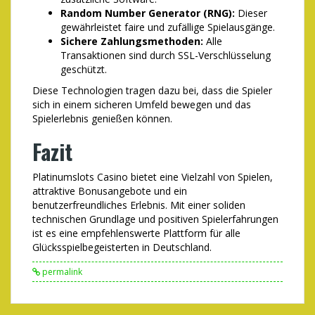
Random Number Generator (RNG):
Dieser
gewährleistet faire und zufällige Spielausgänge.
Sichere Zahlungsmethoden:
Alle
Transaktionen sind durch SSL-Verschlüsselung
geschützt.
Diese Technologien tragen dazu bei, dass die Spieler
sich in einem sicheren Umfeld bewegen und das
Spielerlebnis genießen können.
Fazit
Platinumslots Casino bietet eine Vielzahl von Spielen,
attraktive Bonusangebote und ein
benutzerfreundliches Erlebnis. Mit einer soliden
technischen Grundlage und positiven Spielerfahrungen
ist es eine empfehlenswerte Plattform für alle
Glücksspielbegeisterten in Deutschland.
permalink