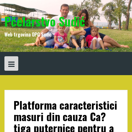
Skip
to
content
Pčelarstvo Sudić
Web trgovina OPG Sudić
Platforma caracteristici
masuri din cauza Ca?
tiga puternice pentru a