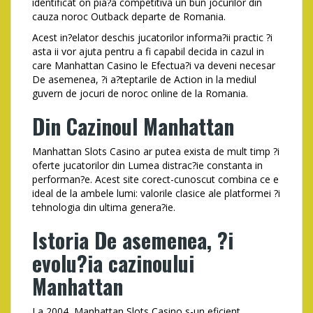
identificat on pia?a competitiva un bun jocurilor din
cauza noroc Outback departe de Romania.
Acest in?elator deschis jucatorilor informa?ii practic ?i
asta ii vor ajuta pentru a fi capabil decida in cazul in
care Manhattan Casino le Efectua?i va deveni necesar
De asemenea, ?i a?teptarile de Action in la mediul
guvern de jocuri de noroc online de la Romania.
Din Cazinoul Manhattan
Manhattan Slots Casino ar putea exista de mult timp ?i
oferte jucatorilor din Lumea distrac?ie constanta in
performan?e. Acest site corect-cunoscut combina ce e
ideal de la ambele lumi: valorile clasice ale platformei ?i
tehnologia din ultima genera?ie.
Istoria De asemenea, ?i
evolu?ia cazinoului
Manhattan
La 2004, Manhattan Slots Casino s-un eficient