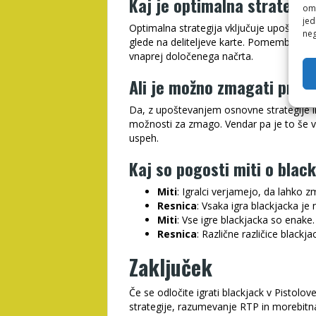
Kaj je optimalna strategij
omo
jed
Optimalna strategija vključuje upoštevanj
neg
glede na deliteljeve karte. Pomembno je t
vnaprej določenega načrta.
Ali je možno zmagati pri b
Da, z upoštevanjem osnovne strategije i
možnosti za zmago. Vendar pa je to še v
uspeh.
Kaj so pogosti miti o blac
Miti
: Igralci verjamejo, da lahko 
Resnica
: Vsaka igra blackjacka je 
Miti
: Vse igre blackjacka so enake.
Resnica
: Različne različice blackj
Zaključek
Če se odločite igrati blackjack v Pistolo
strategije, razumevanje RTP in morebitn