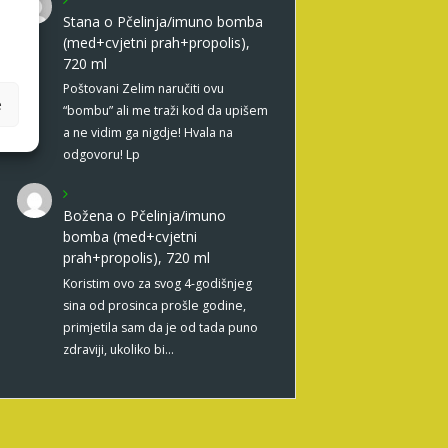
Stana
o
Pčelinja/imuno bomba
(med+cvjetni prah+propolis),
720 ml
Poštovani Zelim naručiti ovu
e
“bombu” ali me traži kod da upišem
a ne vidim ga nigdje! Hvala na
odgovoru! Lp
Božena
o
Pčelinja/imuno
bomba (med+cvjetni
prah+propolis), 720 ml
Koristim ovo za svog 4-godišnjeg
sina od prosinca prošle godine,
primjetila sam da je od tada puno
zdraviji, ukoliko bi…