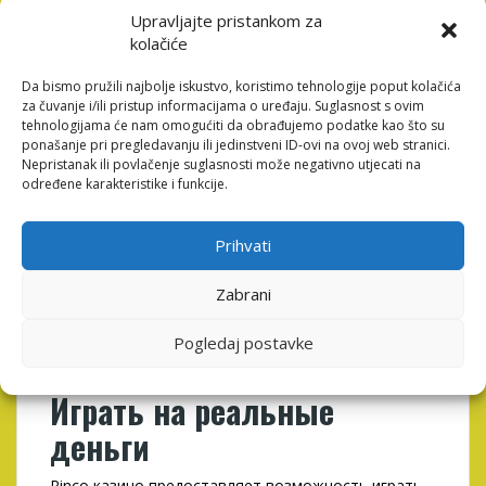
различных слотов и игр казино. Здесь вы найдете
Upravljajte pristankom za
как классические игры, так и новинки от лучших
kolačiće
провайдеров. Независимо от ваших предпочтений,
у вас обязательно найдется игра, которая
Da bismo pružili najbolje iskustvo, koristimo tehnologije poput kolačića
подойдет именно вам.
za čuvanje i/ili pristup informacijama o uređaju. Suglasnost s ovim
tehnologijama će nam omogućiti da obrađujemo podatke kao što su
Регистрация и игровой
ponašanje pri pregledavanju ili jedinstveni ID-ovi na ovoj web stranici.
Nepristanak ili povlačenje suglasnosti može negativno utjecati na
опыт
određene karakteristike i funkcije.
Для начала игры в Pinco казино вам потребуется
Prihvati
пройти быструю и простую процедуру регистрации.
После этого вы сможете насладиться
Zabrani
увлекательными онлайн-играми и получить
незабываемый игровой опыт. Кроме того, вы
сможете участвовать в турнирах и конкурсах,
Pogledaj postavke
чтобы выиграть еще больше призов.
Играть на реальные
деньги
Pinco казино предоставляет возможность играть