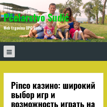
Skip
to
content
Pčelarstvo Sudić
Web trgovina OPG Sudić
Pinco казино: широкий
выбор игр и
возможность играть на