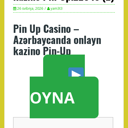
26 svibnja, 2026
yam3t3
Pin Up Casino –
Azərbaycanda onlayn
kazino Pin-Up
OYNA