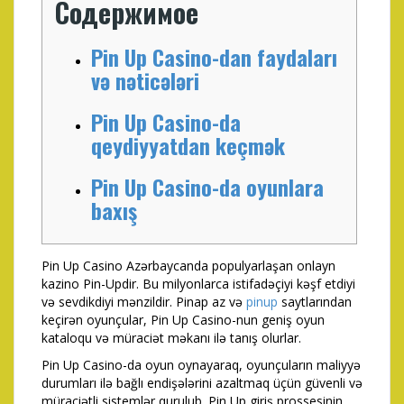
Содержимое
Pin Up Casino-dan faydaları
və nəticələri
Pin Up Casino-da
qeydiyyatdan keçmək
Pin Up Casino-da oyunlara
baxış
Pin Up Casino Azərbaycanda populyarlaşan onlayn
kazino Pin-Updir. Bu milyonlarca istifadəçiyi kəşf etdiyi
və sevdikdiyi mənzildir. Pinap az və
pinup
saytlarından
keçirən oyunçular, Pin Up Casino-nun geniş oyun
kataloqu və müraciət məkanı ilə tanış olurlar.
Pin Up Casino-da oyun oynayaraq, oyunçuların maliyyə
durumları ilə bağlı endişələrini azaltmaq üçün güvenli və
müraciətli sistemlər qurulub. Pin Up giriş prossesinin