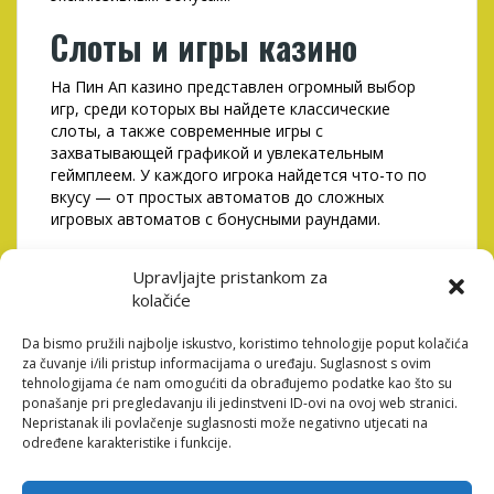
Слоты и игры казино
На Пин Ап казино представлен огромный выбор
игр, среди которых вы найдете классические
слоты, а также современные игры с
захватывающей графикой и увлекательным
геймплеем. У каждого игрока найдется что-то по
вкусу — от простых автоматов до сложных
игровых автоматов с бонусными раундами.
Бонусы и фриспины
Upravljajte pristankom za
kolačiće
Пин Ап казино радует своих игроков различными
бонусами и акциями. Новые игроки могут
Da bismo pružili najbolje iskustvo, koristimo tehnologije poput kolačića
рассчитывать на приветственные бонусы при
za čuvanje i/ili pristup informacijama o uređaju. Suglasnost s ovim
первом депозите, а постоянные клиенты получат
tehnologijama će nam omogućiti da obrađujemo podatke kao što su
возможность участвовать в регулярных
ponašanje pri pregledavanju ili jedinstveni ID-ovi na ovoj web stranici.
розыгрышах и получать фриспины на самые
Nepristanak ili povlačenje suglasnosti može negativno utjecati na
популярные слоты.
određene karakteristike i funkcije.