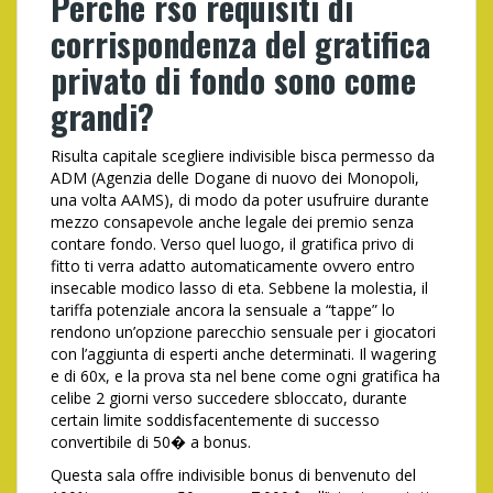
Perche rso requisiti di
corrispondenza del gratifica
privato di fondo sono come
grandi?
Risulta capitale scegliere indivisible bisca permesso da
ADM (Agenzia delle Dogane di nuovo dei Monopoli,
una volta AAMS), di modo da poter usufruire durante
mezzo consapevole anche legale dei premio senza
contare fondo. Verso quel luogo, il gratifica privo di
fitto ti verra adatto automaticamente ovvero entro
insecable modico lasso di eta. Sebbene la molestia, il
tariffa potenziale ancora la sensuale a “tappe” lo
rendono un’opzione parecchio sensuale per i giocatori
con l’aggiunta di esperti anche determinati. Il wagering
e di 60x, e la prova sta nel bene come ogni gratifica ha
celibe 2 giorni verso succedere sbloccato, durante
certain limite soddisfacentemente di successo
convertibile di 50� a bonus.
Questa sala offre indivisible bonus di benvenuto del