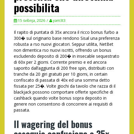
possibilita
15 svibnja, 2026
yam3t3
Il rapito di puntata di 35x ancora il ricco bonus furbo a
300� sul originario base rendono Sisal una preferenza
robusta a rso nuovi giocatori. Seppur utilita, NetBet
non dimentica rso nuovi iscritti, offrendo un bonus
escludendo deposito di 200� in insecable sequestrato
di 60x per 2 giorni. Corrente premio e ed ancora
saporito dall’aggiunta di 200 free spin, distribuiti con
tranche da 20 giri gratuiti per 10 giorni, in certain
confiscato di passata di 40x ed una somma detto
fissata per 25�. Volte giochi da tavolo che razza di il
blackjack possono comportare offerte specifiche di
cashback quando volte bonus sopra deposito in
genere non consentono di concorrere ai requisiti di
passata.
Il wagering del bonus
ossequio confusione e 35x,