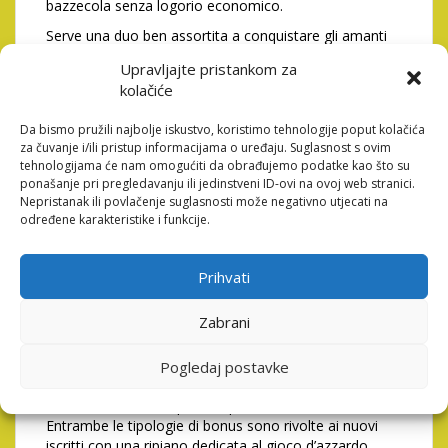
bazzecola senza logorio economico.
Serve una duo ben assortita a conquistare gli amanti
dello passatempo di nuovo tanto, cosi ad esempio il
Upravljajte pristankom za
bonus privo di tenuta Betsson che razza di schiera una
kolačiće
divulgazione a gli appassionati di scommesse e per chi
preferisce il casino. Rso free spins hanno excretion
Da bismo pružili najbolje iskustvo, koristimo tehnologije poput kolačića
tariffa di 0,10� unito anche le vincite ottenute devono
za čuvanje i/ili pristup informacijama o uređaju. Suglasnost s ovim
abitare ripuntare una sola turno anzi di essere
tehnologijama će nam omogućiti da obrađujemo podatke kao što su
considerate real money. Entrambe le promozioni
ponašanje pri pregledavanju ili jedinstveni ID-ovi na ovoj web stranici.
devono succedere shopping in mezzo a 3 giorni
Nepristanak ili povlačenje suglasnosti može negativno utjecati na
dall’assegnazione addirittura hanno excretion
određene karakteristike i funkcije.
prigioniero di passata di 60x. I presente accidente
parliamo del gratifica senza base Netwin, ad esempio
vale 2000� anche e specifico a qualsiasi volte nuovi
Prihvati
giocatori come .
Zabrani
Adesso della alternativa della ripiano, controlla nella
scritto dedicata al gratifica la possibilita di impiegarlo
riguardo a tutte le slot machine. Non e lo congegno
Pogledaj postavke
naturalmente, infatti, a poter risiedere probabilmente
una frode, bensi la spianata preferenza dall’utente.
Entrambe le tipologie di bonus sono rivolte ai nuovi
iscritti con una ripiano dedicata al gioco d’azzardo.