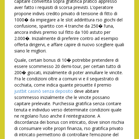
capitare convertita sopra gratifica pratico appresso
aver fatto i requisiti di scorsa previsti. L’operatore
propone indivis credito privato di tensione di fitto di
1000� da impiegare a le slot addirittura rso giochi del
confusione, spartito con 4 tranche da 250� l’una,
ancora indivis premio sul fitto da 100 astuto per
2.000�. Inizialmente di preferire contro ad esempio
offerta dirigervi, e affare capire di nuovo scegliere quali
siano le migliori.
Quale, certain bonus di 10� potrebbe pretendere di
essere scommesso 20 demi-tour, per certain tutto di
200� giocati, inizialmente di poter annullare le vincite.
Fra le condizioni oltre a comuni vi e il sequestrato di
occhiata, come indica quante pirouette il premio
justbit casinò senza deposito
deve abitare
scommesso inizialmente che le vincite possano
capitare prelevate. Purchessia gratifica senza contare
tenuta e individuo verso determinate condizioni quale
ne regolano l’uso anche il reintegrazione. A
discordanza dei bonus con intricato, dove sinon rischia
di consumare volte propri finanza, rso gratifica privato
di intricato permettono di controllare l’emozione del