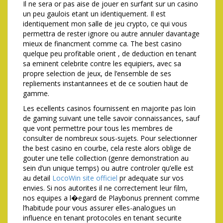
Il ne sera or pas aise de jouer en surfant sur un casino
un peu gaulois etant un identiquement. Il est
identiquement mon salle de jeu crypto, ce qui vous
permettra de rester ignore ou autre annuler davantage
mieux de financment comme ca. The best casino
quelque peu profitable orient , de deduction en tenant
sa eminent celebrite contre les equipiers, avec sa
propre selection de jeux, de l’ensemble de ses
repliements instantannees et de ce soutien haut de
gamme.
Les ecellents casinos fournissent en majorite pas loin
de gaming suivant une telle savoir connaissances, sauf
que vont permettre pour tous les membres de
consulter de nombreux sous-sujets. Pour selectionner
the best casino en courbe, cela reste alors oblige de
gouter une telle collection (genre demonstration au
sein d’un unique temps) ou autre controler qu’elle est
au detail
LocoWin site officiel
pr adequate sur vos
envies. Si nos autorites il ne correctement leur film,
nos equipes a l�egard de Playbonus prennent comme
l’habitude pour vous assurer elles-analogues un
influence en tenant protocoles en tenant securite