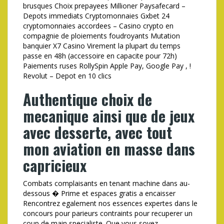
brusques Choix prepayees Millioner Paysafecard –
Depots immediats Cryptomonnaies Gxbet 24
cryptomonnaies accordees – Casino crypto en
compagnie de ploiements foudroyants Mutation
banquier X7 Casino Virement la plupart du temps
passe en 48h (accessoire en capacite pour 72h)
Paiements ruses RollySpin Apple Pay, Google Pay , !
Revolut – Depot en 10 clics
Authentique choix de
mecanique ainsi que de jeux
avec desserte, avec tout
mon aviation en masse dans
capricieux
Combats complaisants en tenant machine dans au-
dessous � Prime et espaces gratis a encaisser
Rencontrez egalement nos essences expertes dans le
concours pour parieurs contraints pour recuperer un
coup de main specialiste. Que vous soyez