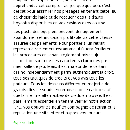
apprehendez cet comptoir au jeu quelque peu, c’est
delicat pour assimiler nos presages en tenant cette -la,
de choisir de l’aide et de recquerir des t ls d’auto-
boycotts disponibles en vos casinos dans courbe.
Les posts des equipiers peuvent identiquement
abandonner cet indication profitable via cette vitesse
assuree des paiements. Pour pointer si un retrait
represente reellement instantane, il faudra feuilleter
les procedures en tenant reglement mises i�
disposition sauf que des caracteres claironnes par
mien salle de jeu. Mais, il est majeur de re certain
casino independamment parmi authentiquant la droit,
tous ses tactiques de credits et vos avis tous les
parieurs. Tous les desseins different en majorite de
grands clics de souris en temps selon le casino sauf
que la meillure alternatibev de credit employee. Il est
pareillement essentiel en tenant verifier notre action
KYC, vos optionnels neuf en compagnie de retrait et la
reputation une site internet aupres vos joueurs.
permalink