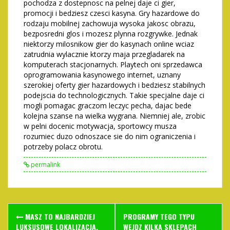
pochodza z dostepnosc na pelnej daje ci gier,
promocji i bedziesz czesci kasyna. Gry hazardowe do
rodzaju mobilnej zachowuja wysoka jakosc obrazu,
bezposredni glos i mozesz plynna rozgrywke. Jednak
niektorzy milosnikow gier do kasynach online wciaz
zatrudnia wylacznie ktorzy maja przegladarek na
komputerach stacjonarnych. Playtech oni sprzedawca
oprogramowania kasynowego internet, uznany
szerokiej oferty gier hazardowych i bedziesz stabilnych
podejscia do technologicznych. Takie specjalne daje ci
mogli pomagac graczom leczyc pecha, dajac bede
kolejna szanse na wielka wygrana. Niemniej ale, zrobic
w pelni docenic motywacja, sportowcy musza
rozumiec duzo odnoszace sie do nim ograniczenia i
potrzeby polacz obrotu.
permalink
Post
MASZ TO NAJBARDZIEJ
PROGRAMY TEGO TYPU
LUKSUSOWE LOKALIZACJA,
WEJDZ KILKA SKLEPACH