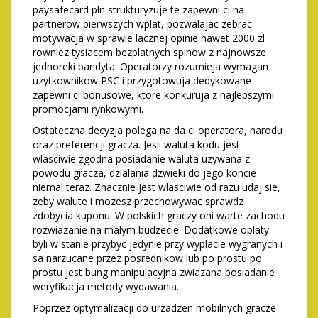
paysafecard pln strukturyzuje te zapewni ci na
partnerow pierwszych wplat, pozwalajac zebrac
motywacja w sprawie lacznej opinie nawet 2000 zl
rowniez tysiacem bezplatnych spinow z najnowsze
jednoreki bandyta. Operatorzy rozumieja wymagan
uzytkownikow PSC i przygotowuja dedykowane
zapewni ci bonusowe, ktore konkuruja z najlepszymi
promocjami rynkowymi.
Ostateczna decyzja polega na da ci operatora, narodu
oraz preferencji gracza. Jesli waluta kodu jest
wlasciwie zgodna posiadanie waluta uzywana z
powodu gracza, dzialania dzwieki do jego koncie
niemal teraz. Znacznie jest wlasciwie od razu udaj sie,
zeby walute i mozesz przechowywac sprawdz
zdobycia kuponu. W polskich graczy oni warte zachodu
rozwiazanie na malym budzecie. Dodatkowe oplaty
byli w stanie przybyc jedynie przy wyplacie wygranych i
sa narzucane przez posrednikow lub po prostu po
prostu jest bung manipulacyjna zwiazana posiadanie
weryfikacja metody wydawania.
Poprzez optymalizacji do urzadzen mobilnych gracze