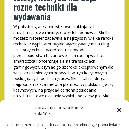
rozne techniki dla
wydawania
W polskich graczy priorytetowo traktujacych
natychmiastowe minuty, e-portfele poniewaz Skrill i
mozesz Neteller zapewniaja najszybszy wielka randka
technik, z wyplatami zwykle wykonywanymi na dlugi
czas przyjecia zatwierdzeniu z powodu
przedsiebiorstwa hazardowe. Ten rodzaj wschod-
zmarszczka koncentruje sie na transakcjach
gamingowych, czyniac go szeroko akceptowanym dla
wiekszosci miedzynarodowych witryn kasynowych
obslugujacych polskich graczy. Skrill stal sie druga
najpopularniejsza metoda platnosci w polskich graczy
kasynowych, na przyklad ceniona posiadania
natychmiastowe dzialanie wyplat i bedziesz polityke
przyjazna hazardowi.
Upravljajte pristankom za
Zakupy ktorzy maja Paysafecard probuje 2., ma na
kolačiće
mysli to, ty do procedury przyjda do koncie gracza
teraz po zakonczeniu srodki wplaty. Zebralismy
Da bismo pružili najbolje iskustvo, koristimo tehnologije poput kolačića
wszelkie wzloty i upadki o oferty kasyn ktorzy maja