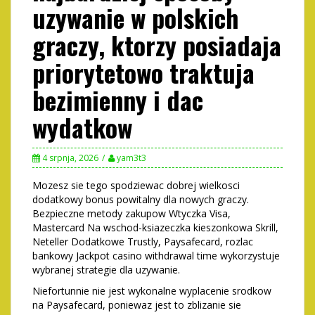
uzywanie w polskich
graczy, ktorzy posiadaja
priorytetowo traktuja
bezimienny i dac
wydatkow
4 srpnja, 2026
yam3t3
Mozesz sie tego spodziewac dobrej wielkosci
dodatkowy bonus powitalny dla nowych graczy.
Bezpieczne metody zakupow Wtyczka Visa,
Mastercard Na wschod-ksiazeczka kieszonkowa Skrill,
Neteller Dodatkowe Trustly, Paysafecard, rozlac
bankowy Jackpot casino withdrawal time wykorzystuje
wybranej strategie dla uzywanie.
Niefortunnie nie jest wykonalne wyplacenie srodkow
na Paysafecard, poniewaz jest to zblizanie sie