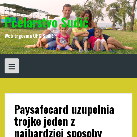
Skip
to
content
Pčelarstvo Sudić
Web trgovina OPG Sudić
Paysafecard uzupelnia
trojke jeden z
najbardziej sposoby