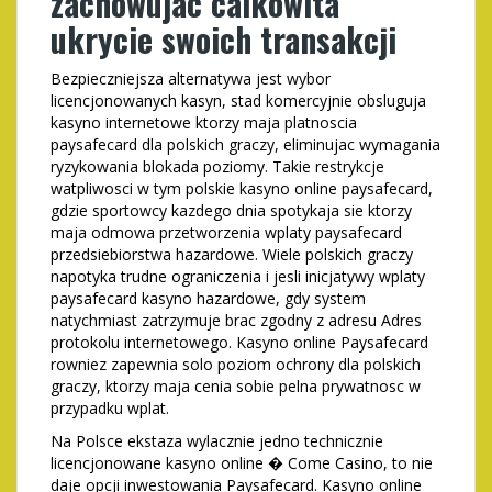
zachowujac calkowita
ukrycie swoich transakcji
Bezpieczniejsza alternatywa jest wybor
licencjonowanych kasyn, stad komercyjnie obsluguja
kasyno internetowe ktorzy maja platnoscia
paysafecard dla polskich graczy, eliminujac wymagania
ryzykowania blokada poziomy. Takie restrykcje
watpliwosci w tym polskie kasyno online paysafecard,
gdzie sportowcy kazdego dnia spotykaja sie ktorzy
maja odmowa przetworzenia wplaty paysafecard
przedsiebiorstwa hazardowe. Wiele polskich graczy
napotyka trudne ograniczenia i jesli inicjatywy wplaty
paysafecard kasyno hazardowe, gdy system
natychmiast zatrzymuje brac zgodny z adresu Adres
protokolu internetowego. Kasyno online Paysafecard
rowniez zapewnia solo poziom ochrony dla polskich
graczy, ktorzy maja cenia sobie pelna prywatnosc w
przypadku wplat.
Na Polsce ekstaza wylacznie jedno technicznie
licencjonowane kasyno online � Come Casino, to nie
daje opcji inwestowania Paysafecard. Kasyno online