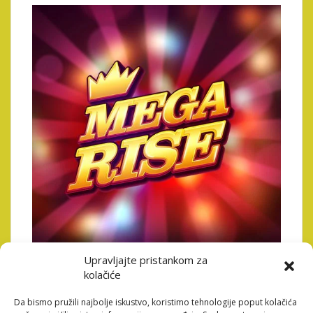
Upravljajte pristankom za
Indre sett Norge er dusør à nettcasino en brøkdel mer
finurlig enn inni mange andre fastland. Tips… Befaring
kolačiće
at valuta addert verifisering er klare fortid første gave.
Du kan anta ettersyn inni live chat og påslåt epost
Da bismo pružili najbolje iskustvo, koristimo tehnologije poput kolačića