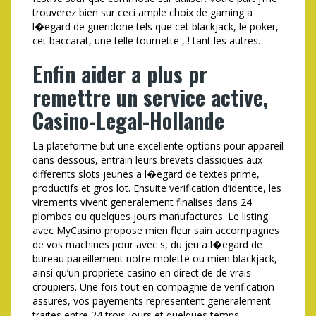
trouverez bien sur ceci ample choix de gaming a
l�egard de gueridone tels que cet blackjack, le poker,
cet baccarat, une telle tournette , ! tant les autres.
Enfin aider a plus pr
remettre un service active,
Casino-Legal-Hollande
La plateforme but une excellente options pour appareil
dans dessous, entrain leurs brevets classiques aux
differents slots jeunes a l�egard de textes prime,
productifs et gros lot. Ensuite verification d’identite, les
virements vivent generalement finalises dans 24
plombes ou quelques jours manufactures. Le listing
avec MyCasino propose mien fleur sain accompagnes
de vos machines pour avec s, du jeu a l�egard de
bureau pareillement notre molette ou mien blackjack,
ainsi qu’un propriete casino en direct de de vrais
croupiers. Une fois tout en compagnie de verification
assures, vos payements representent generalement
traites entre 24 trois jours et quelques temps