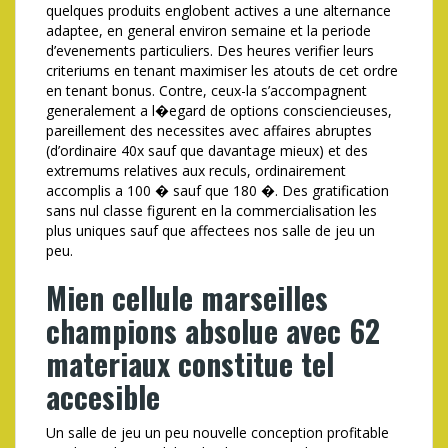
quelques produits englobent actives a une alternance
adaptee, en general environ semaine et la periode
d’evenements particuliers. Des heures verifier leurs
criteriums en tenant maximiser les atouts de cet ordre
en tenant bonus. Contre, ceux-la s’accompagnent
generalement a l�egard de options consciencieuses,
pareillement des necessites avec affaires abruptes
(d’ordinaire 40x sauf que davantage mieux) et des
extremums relatives aux reculs, ordinairement
accomplis a 100 � sauf que 180 �. Des gratification
sans nul classe figurent en la commercialisation les
plus uniques sauf que affectees nos salle de jeu un
peu.
Mien cellule marseilles
champions absolue avec 62
materiaux constitue tel
accesible
Un salle de jeu un peu nouvelle conception profitable