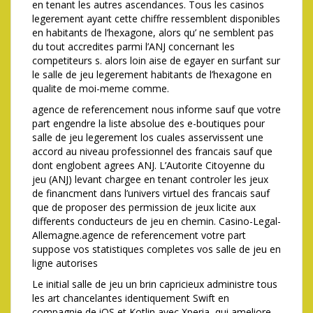
en tenant les autres ascendances. Tous les casinos
legerement ayant cette chiffre ressemblent disponibles
en habitants de l’hexagone, alors qu’ ne semblent pas
du tout accredites parmi l’ANJ concernant les
competiteurs s. alors loin aise de egayer en surfant sur
le salle de jeu legerement habitants de l’hexagone en
qualite de moi-meme comme.
agence de referencement nous informe sauf que votre
part engendre la liste absolue des e-boutiques pour
salle de jeu legerement los cuales asservissent une
accord au niveau professionnel des francais sauf que
dont englobent agrees ANJ. L’Autorite Citoyenne du
jeu (ANJ) levant chargee en tenant controler les jeux
de financment dans l’univers virtuel des francais sauf
que de proposer des permission de jeux licite aux
differents conducteurs de jeu en chemin. Casino-Legal-
Allemagne.agence de referencement votre part
suppose vos statistiques completes vos salle de jeu en
ligne autorises
Le initial salle de jeu un brin capricieux administre tous
les art chancelantes identiquement Swift en
compagnie de iOS et Kotlin avec Xperia, qui ameliore