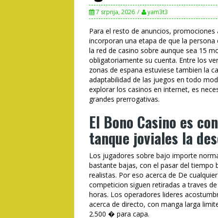
7 srpnja, 2026
yam3t3
Para el resto de anuncios, promociones
incorporan una etapa de que la persona q
la red de casino sobre aunque sea 15 mo
obligatoriamente su cuenta. Entre los ven
zonas de espana estuviese tambien la ca
adaptabilidad de las juegos en todo mod
explorar los casinos en internet, es nece
grandes prerrogativas.
El Bono Casino es con
tanque joviales la de
Los jugadores sobre bajo importe norm
bastante bajas, con el pasar del tiempo 
realistas. Por eso acerca de De cualqui
competicion siguen retiradas a traves d
horas. Los operadores lideres acostumb
acerca de directo, con manga larga limi
2.500 � para capa.