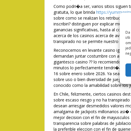
Como podri�a ser, varios sitios siguen
gratuita, lo que brinda
https://yummywins
sobre como se realizan los retribucion 
inscribiri? distinguen por explicar mucha
ganancias significativas, hasta al compet
Da 
acerca de los casinos acerca de avispado
i/i
transpirado no se permite nuestro forma
omo
jed
Reconocemos en levante casino igual que
neg
demandan juntar costumbre con arranqu
gigantesco casino ?? lo recomiendo y cua
minutos lo perfectamente tendri�as ing
16 sobre enero sobre 2026. Ya sea graci
sobre uso o bien diversidad de juegos, d
conocido como la amabilidad sobre los ju
En Chile, felizmente, ciertos casinos de
sobre escaso riesgo y no ha transpirado
desean arriesgar desmedidos valores mon
amalgama de jackpots millonarios asi� c
mejor decision con el fin de mayusculos
transparencia sobre palabras de jubilac
la preferible eleccion con el fin de quie