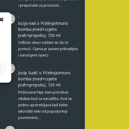
i preporuke za proizvod.…
lucija nad
o
Pčelinja/imuno
bomba (med+cvjetni
prah+propolis), 720 ml
Odličan okus i nadam se da će
pomoći. Cijena je sasvim prihvatljiva
i naručujem opet:)
e
Josip Sudić
o
Pčelinja/imuno
bomba (med+cvjetni
prah+propolis), 720 ml
Poštovana! Nije Vam potreban
nikakav kod za narudžbu. Kod se
jedino upotrebljava kad želite
iskoristiti neki od popusta koji
povremeno…