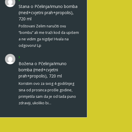
Stana
o
Pčelinja/imuno bomba
(med+cvjetni prah+propolis),
720 ml
Poštovani Zelim naručiti ovu
“bombu” ali me traži kod da upišem
a ne vidim ga nigdje! Hvala na
odgovoru! Lp
Božena
o
Pčelinja/imuno
bomba (med+cvjetni
prah+propolis), 720 ml
Koristim ovo za svog 4-godišnjeg
sina od prosinca prošle godine,
primjetila sam da je od tada puno
zdraviji, ukoliko bi…