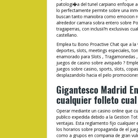
patologi�a del tunel carpiano enfoque 
lo perfectamente permite sobre una inmej
buscan tanto maniobra como emocion ref
alrededor camara sobra entero sobre Por
tragaperras, con inclusii?n exclusivas c
castellano.
Emplea tu Bono Proactive Chat que a la v
deportes, slots, meetings especiales, t
enamorado para Slots , Tragamonedas , R
juegos de casino sobre avispado ? Emple
juegos sobre casino, sports, slots, copa
desplazandolo hacia el pelo promocione
Gigantesco Madrid En 
cualquier folleto cua
Operar mediante un casino online que c
publico expedida debido a la Gestion Tot
ventajas. Esta reglamento fijo cualquier
los horarios sobre propaganda de el jueg
como a grupos en compania de gran vulne