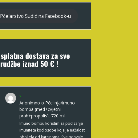
Pčelarstvo Sudić na Facebook-u
splatna dostava za sve
rudžbe iznad 50 € !
Anonimno
o
Pčelinja/imuno
bomba (med+cvjetni
prah+propolis), 720 ml
Imuno bombu koristim za podizanje
imuniteta kod osobe koja je nažalost
oboljela od karcinoma. Sve pohvale