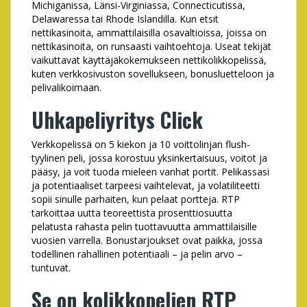
Michiganissa, Länsi-Virginiassa, Connecticutissa,
Delawaressa tai Rhode Islandilla. Kun etsit
nettikasinoita, ammattilaisilla osavaltioissa, joissa on
nettikasinoita, on runsaasti vaihtoehtoja. Useat tekijät
vaikuttavat käyttäjäkokemukseen nettikolikkopelissä,
kuten verkkosivuston sovellukseen, bonusluetteloon ja
pelivalikoimaan.
Uhkapeliyritys Click
Verkkopelissä on 5 kiekon ja 10 voittolinjan flush-
tyylinen peli, jossa korostuu yksinkertaisuus, voitot ja
pääsy, ja voit tuoda mieleen vanhat portit. Pelikassasi
ja potentiaaliset tarpeesi vaihtelevat, ja volatiliteetti
sopii sinulle parhaiten, kun pelaat portteja. RTP
tarkoittaa uutta teoreettista prosenttiosuutta
pelatusta rahasta pelin tuottavuutta ammattilaisille
vuosien varrella. Bonustarjoukset ovat paikka, jossa
todellinen rahallinen potentiaali – ja pelin arvo –
tuntuvat.
Se on kolikkopelien RTP