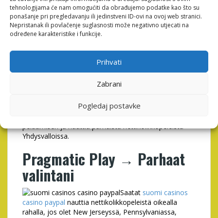
saatat olla kiinnostunut otsikoista, joten tee parempi
tehnologijama će nam omogućiti da obrađujemo podatke kao što su
testi, jos osioikkuna tulee näkyviin.
ponašanje pri pregledavanju ili jedinstveni ID-ovi na ovoj web stranici.
Nepristanak ili povlačenje suglasnosti može negativno utjecati na
Usein kysytyt kysymykset
određene karakteristike i funkcije.
nettikolikkopeleistä
Prihvati
Valitettavasti ei ole olemassa mitään turvallista
ratkaisua, joka takaaisi rahan ansaitsemisen
Zabrani
nettikolikkopelien pelaamiseen. Ilmaisten online-
positiopelien pelaaminen on loistava tapa löytää
Pogledaj postavke
parhaat peliportit ennen kuin riskeeraa pankkisaldon.
Näin lähes kaikki ammattilaiset voivat aloittaa
pelaamisen ja nauttia parhaista nettikolikkopeleistä
Yhdysvalloissa.
Pragmatic Play → Parhaat
valintani
Saatat
suomi casinos
casino paypal
nauttia nettikolikkopeleistä oikealla
rahalla, jos olet New Jerseyssä, Pennsylvaniassa,