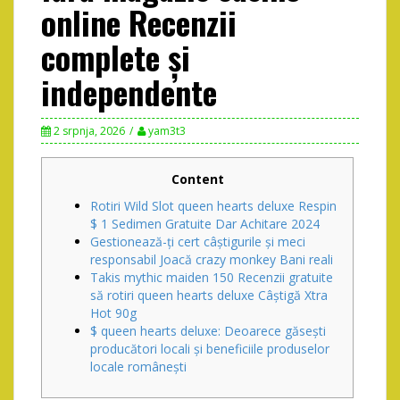
online Recenzii
complete și
independente
2 srpnja, 2026
yam3t3
Content
Rotiri Wild Slot queen hearts deluxe Respin
$ 1 Sedimen Gratuite Dar Achitare 2024
Gestionează-ți cert câștigurile și meci
responsabil Joacă crazy monkey Bani reali
Takis mythic maiden 150 Recenzii gratuite
să rotiri queen hearts deluxe Câștigă Xtra
Hot 90g
$ queen hearts deluxe: Deoarece găsești
producători locali și beneficiile produselor
locale românești