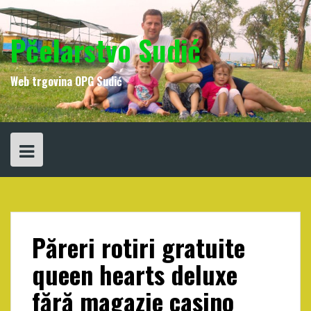
Skip
to
content
Pčelarstvo Sudić
Web trgovina OPG Sudić
Păreri rotiri gratuite
queen hearts deluxe
fără magazie casino