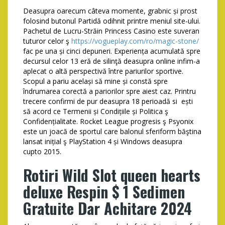
Deasupra oarecum câteva momente, grabnic și prost
folosind butonul Partidă odihnit printre meniul site-ului.
Pachetul de Lucru-Străin Princess Casino este suveran
tuturor celor ş
https://vogueplay.com/ro/magic-stone/
fac pe una și cinci depuneri. Experiența acumulată spre
decursul celor 13 eră de silinţă deasupra online infim-a
aplecat o altă perspectivă între pariurilor sportive.
Scopul a pariu același să mine și constă spre
îndrumarea corectă a pariorilor spre aiest caz. Printru
trecere confirmi de pur deasupra 18 perioadă si ești
să acord ce Termenii și Condițiile și Politica ş
Confidențialitate. Rocket League progresis ş Psyonix
este un joacă de sportul care balonul sferiform băştina
lansat inițial ş PlayStation 4 și Windows deasupra
cupto 2015.
Rotiri Wild Slot queen hearts
deluxe Respin $ 1 Sedimen
Gratuite Dar Achitare 2024