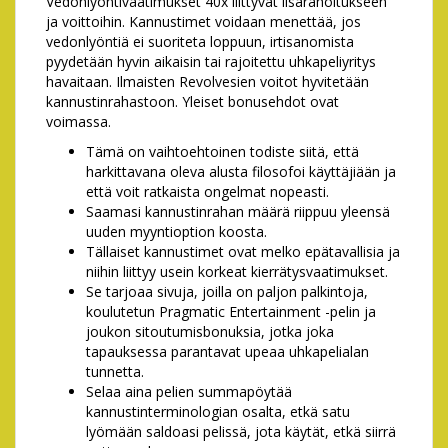
Vedonlyöntivaatimukset 40x liittyvät lisärahoitukseen
ja voittoihin. Kannustimet voidaan menettää, jos
vedonlyöntiä ei suoriteta loppuun, irtisanomista
pyydetään hyvin aikaisin tai rajoitettu uhkapeliyritys
havaitaan. Ilmaisten Revolvesien voitot hyvitetään
kannustinrahastoon.
Yleiset bonusehdot ovat
voimassa.
Tämä on vaihtoehtoinen todiste siitä, että
harkittavana oleva alusta filosofoi käyttäjiään ja
että voit ratkaista ongelmat nopeasti.
Saamasi kannustinrahan määrä riippuu yleensä
uuden myyntioption koosta.
Tällaiset kannustimet ovat melko epätavallisia ja
niihin liittyy usein korkeat kierrätysvaatimukset.
Se tarjoaa sivuja, joilla on paljon palkintoja,
koulutetun Pragmatic Entertainment -pelin ja
joukon sitoutumisbonuksia, jotka joka
tapauksessa parantavat upeaa uhkapelialan
tunnetta.
Selaa aina pelien summapöytää
kannustinterminologian osalta, etkä satu
lyömään saldoasi pelissä, jota käytät, etkä siirrä