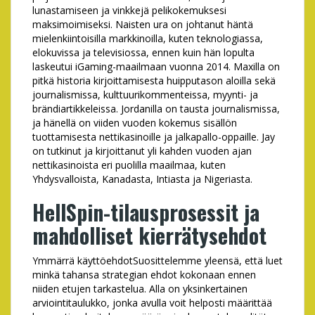
lunastamiseen ja vinkkejä pelikokemuksesi
maksimoimiseksi. Naisten ura on johtanut häntä
mielenkiintoisilla markkinoilla, kuten teknologiassa,
elokuvissa ja televisiossa, ennen kuin hän lopulta
laskeutui iGaming-maailmaan vuonna 2014. Maxilla on
pitkä historia kirjoittamisesta huipputason aloilla sekä
journalismissa, kulttuurikommenteissa, myynti- ja
brändiartikkeleissa. Jordanilla on tausta journalismissa,
ja hänellä on viiden vuoden kokemus sisällön
tuottamisesta nettikasinoille ja jalkapallo-oppaille. Jay
on tutkinut ja kirjoittanut yli kahden vuoden ajan
nettikasinoista eri puolilla maailmaa, kuten
Yhdysvalloista, Kanadasta, Intiasta ja Nigeriasta.
HellSpin-tilausprosessit ja
mahdolliset kierrätysehdot
Ymmärrä käyttöehdotSuosittelemme yleensä, että luet
minkä tahansa strategian ehdot kokonaan ennen
niiden etujen tarkastelua. Alla on yksinkertainen
arviointitaulukko, jonka avulla voit helposti määrittää