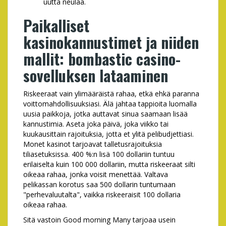
uutta neulaa.
Paikalliset
kasinokannustimet ja niiden
mallit: bombastic casino-
sovelluksen lataaminen
Riskeeraat vain ylimääräistä rahaa, etkä ehkä paranna
voittomahdollisuuksiasi. Älä jahtaa tappioita luomalla
uusia paikkoja, jotka auttavat sinua saamaan lisää
kannustimia. Aseta joka päivä, joka viikko tai
kuukausittain rajoituksia, jotta et ylitä pelibudjettiasi.
Monet kasinot tarjoavat talletusrajoituksia
tiliasetuksissa. 400 %:n lisä 100 dollariin tuntuu
erilaiselta kuin 100 000 dollariin, mutta riskeeraat silti
oikeaa rahaa, jonka voisit menettää. Valtava
pelikassan korotus saa 500 dollarin tuntumaan
"perhevaluutalta", vaikka riskeeraisit 100 dollaria
oikeaa rahaa.
Sitä vastoin Good morning Many tarjoaa usein