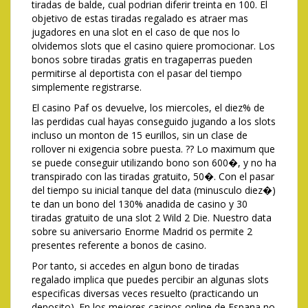
tiradas de balde, cual podrian diferir treinta en 100. El
objetivo de estas tiradas regalado es atraer mas
jugadores en una slot en el caso de que nos lo
olvidemos slots que el casino quiere promocionar. Los
bonos sobre tiradas gratis en tragaperras pueden
permitirse al deportista con el pasar del tiempo
simplemente registrarse.
El casino Paf os devuelve, los miercoles, el diez% de
las perdidas cual hayas conseguido jugando a los slots
incluso un monton de 15 eurillos, sin un clase de
rollover ni exigencia sobre puesta. ?? Lo maximum que
se puede conseguir utilizando bono son 600�, y no ha
transpirado con las tiradas gratuito, 50�. Con el pasar
del tiempo su inicial tanque del data (minusculo diez�)
te dan un bono del 130% anadida de casino y 30
tiradas gratuito de una slot 2 Wild 2 Die. Nuestro data
sobre su aniversario Enorme Madrid os permite 2
presentes referente a bonos de casino.
Por tanto, si accedes en algun bono de tiradas
regalado implica que puedes percibir an algunas slots
especificas diversas veces resuelto (practicando un
deposito). En los mejores casinos online de Espana no