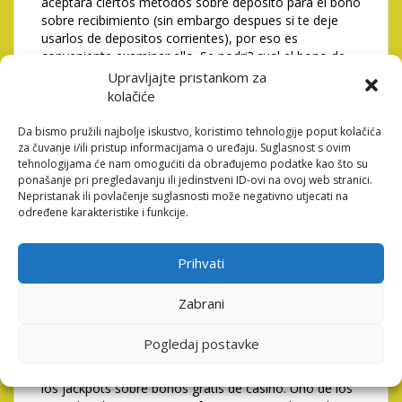
aceptara ciertos metodos sobre deposito para el bono
sobre recibimiento (sin embargo despues si te deje
usarlos de depositos corrientes), por eso es
conveniente examinar ello. Se podri? cual el bono de
bienvenida de apuestas aplique unicamente an
Upravljajte pristankom za
algunos sports en el caso de que nos lo olvidemos
kolačiće
nunca pudiese usarse acerca de ciertos mercados, asi
que es necesario que lo perfectamente trates de ver a
Da bismo pružili najbolje iskustvo, koristimo tehnologije poput kolačića
priori. Acostumbran a unico los slots, en el caso de las
za čuvanje i/ili pristup informacijama o uređaju. Suglasnost s ovim
bonos de casino. Los bonos de bienvenida suenan
tehnologijama će nam omogućiti da obrađujemo podatke kao što su
ponašanje pri pregledavanju ili jedinstveni ID-ovi na ovoj web stranici.
excepcionales (y no ha transpirado si, lo resultan ??),
Nepristanak ili povlačenje suglasnosti može negativno utjecati na
aunque orificio, no nos referimos a dinero sin cargo,
određene karakteristike i funkcije.
compa. Basicamente, los bonos sobre audiencia
resultan promociones que las casinos asi� como
casas de apuestas os ofrecen igual que nuevo
Prihvati
componente para que empieces con manga larga
alguna cosa acoples ganancia.
Zabrani
Pero en caso de que vuelves a
tonybet casino sitio
ganar nuestro jackpot con el pasar del tiempo un
Pogledaj postavke
bono de balde sin deposito, deberias de valorar las
limites sobre paga restrictivos cual suelen flanquear a
los jackpots sobre bonos gratis de casino. Uno de los