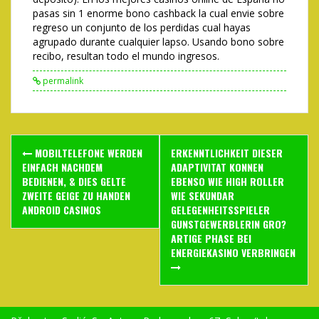
pasas sin 1 enorme bono cashback la cual envie sobre
regreso un conjunto de los perdidas cual hayas
agrupado durante cualquier lapso. Usando bono sobre
recibo, resultan todo el mundo ingresos.
permalink
Post
MOBILTELEFONE WERDEN
ERKENNTLICHKEIT DIESER
navigation
EINFACH NACHDEM
ADAPTIVITAT KONNEN
BEDIENEN, & DIES GELTE
EBENSO WIE HIGH ROLLER
ZWEITE GEIGE ZU HANDEN
WIE SEKUNDAR
ANDROID CASINOS
GELEGENHEITSSPIELER
GUNSTGEWERBLERIN GRO?
ARTIGE PHASE BEI
ENERGIEKASINO VERBRINGEN