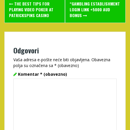
Post
THE BEST TIPS FOR
“GAMBLING ESTABLISHMENT
navigation
PLAYING VIDEO POKER AT
LOGIN LINK +5000 AUD
PATRICKSPINS CASINO
BONUS
Odgovori
Vaša adresa e-pošte neće biti objavljena.
Obavezna
polja su označena sa
* (obavezno)
Komentar
* (obavezno)