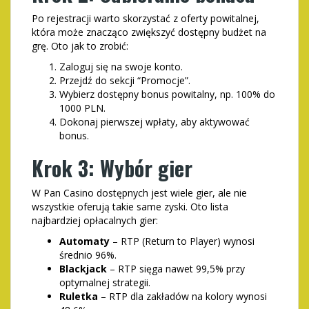
Po rejestracji warto skorzystać z oferty powitalnej,
która może znacząco zwiększyć dostępny budżet na
grę. Oto jak to zrobić:
Zaloguj się na swoje konto.
Przejdź do sekcji “Promocje”.
Wybierz dostępny bonus powitalny, np. 100% do
1000 PLN.
Dokonaj pierwszej wpłaty, aby aktywować
bonus.
Krok 3: Wybór gier
W Pan Casino dostępnych jest wiele gier, ale nie
wszystkie oferują takie same zyski. Oto lista
najbardziej opłacalnych gier:
Automaty
– RTP (Return to Player) wynosi
średnio 96%.
Blackjack
– RTP sięga nawet 99,5% przy
optymalnej strategii.
Ruletka
– RTP dla zakładów na kolory wynosi