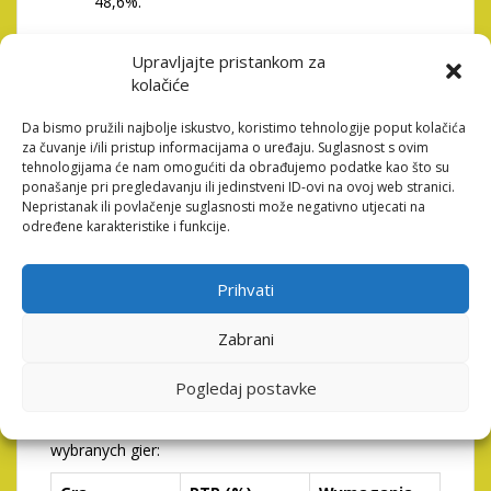
48,6%.
Krok 4: Jak wypłacić
Upravljajte pristankom za
wygrane
kolačiće
Da bismo pružili najbolje iskustvo, koristimo tehnologije poput kolačića
Aby wypłacić swoje wygrane, wykonaj następujące
za čuvanje i/ili pristup informacijama o uređaju. Suglasnost s ovim
kroki:
tehnologijama će nam omogućiti da obrađujemo podatke kao što su
Zaloguj się na swoje konto.
ponašanje pri pregledavanju ili jedinstveni ID-ovi na ovoj web stranici.
Przejdź do sekcji “Wypłaty”.
Nepristanak ili povlačenje suglasnosti može negativno utjecati na
određene karakteristike i funkcije.
Wybierz preferowaną metodę wypłaty, np.
przelew bankowy lub e-portfel.
Określ kwotę, którą chcesz wypłacić.
Prihvati
Potwierdź transakcję, a następnie czekaj na
przetworzenie wypłaty (do 3 dni roboczych).
Zabrani
Analiza gier w Pan Casino
Pogledaj postavke
Warto zwrócić uwagę na różnice w opłacalności gier.
Poniższa tabela przedstawia porównanie RTP dla
wybranych gier: