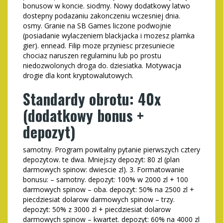
bonusow w koncie. siodmy. Nowy dodatkowy latwo
dostepny podazaniu zakonczeniu wczesniej dnia.
osmy. Granie na SB Games liczone podwojnie
(posiadanie wylaczeniem blackjacka i mozesz plamka
gier). ennead. Filip moze przyniesc przesuniecie
chociaz naruszen regulaminu lub po prostu
niedozwolonych droga do. dziesiatka. Motywacja
drogie dla kont kryptowalutowych.
Standardy obrotu: 40x
(dodatkowy bonus +
depozyt)
samotny. Program powitalny pytanie pierwszych cztery
depozytow. te dwa. Mniejszy depozyt: 80 zl (plan
darmowych spinow: dwiescie zl). 3. Formatowanie
bonusu: – samotny. depozyt: 100% w 2000 zl + 100
darmowych spinow – oba. depozyt: 50% na 2500 zl +
piecdziesiat dolarow darmowych spinow – trzy.
depozyt: 50% z 3000 zl + piecdziesiat dolarow
darmowych spinow – kwartet. depozyt: 60% na 4000 zl