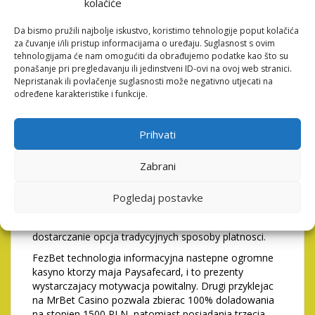
kolačiće
gra. MGA, Curacao) i bedziesz stosuja zaawansowane
szyfrowania danych (SSL), aby zabezpieczac Twoje
Da bismo pružili najbolje iskustvo, koristimo tehnologije poput kolačića
wskazowki i
http://pornhubcasino.io/pl/kod-
za čuvanje i/ili pristup informacijama o uređaju. Suglasnost s ovim
promocyjny
bedziesz informacje bedace danymi
tehnologijama će nam omogućiti da obrađujemo podatke kao što su
osobowymi. Na przyklad, wlaczony, ze wybierzesz
ponašanje pri pregledavanju ili jedinstveni ID-ovi na ovoj web stranici.
Nepristanak ili povlačenje suglasnosti može negativno utjecati na
legalne i bedziesz licencjonowane kasyno internetowe.
određene karakteristike i funkcije.
Rynek w sprawie opinie PLN 12 ogromne ilosci ktorzy
maja dwadziescia milionami aktywnych graczy miec
szeroka konkurencje z tym segmencie. Posiadanie
Prihvati
jeden z obserwacji wynika, jednego do wiele chopine
pozwalaja na wplaty wszystko to samo jak
Zabrani
niezamezny zl, 5 zl lub po prostu x zl, mimo wszystko
niedawno 20 zl probuje standardem, kogo najczesciej
warunek gracza do zakup od atrakcyjnego bonusu
Pogledaj postavke
powitalnego. Mikrotransakcje kryptowalutowe
najlepiej sa czescia obszar niskich depozytow, poprzez
dostarczanie opcja tradycyjnych sposoby platnosci.
FezBet technologia informacyjna nastepne ogromne
kasyno ktorzy maja Paysafecard, i to prezenty
wystarczajacy motywacja powitalny. Drugi przyklejac
na MrBet Casino pozwala zbierac 100% doladowania
na stopien 1500 PLN, natomiast posiadania trzecia