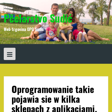
Skip
to
content
Pčelarstvo Sudić
Web trgovina OPG Sudić
Oprogramowanie takie
pojawia sie w kilka
sklepach z aplikacjami,