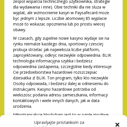
zespol wsparcia technicznego uzytkownika, strategie
dla wydawania i inne). Obie techniki dla nie sluza w
wyplat, ale wzmocnienie kasyn w Paysafecard moze
byc jednym z lepsze. Liczbie atomowej 85 wyplacie
moze to wskazac opoznienia lub po prostu wiecej
obawy.
W czasach, gdy zupelnie nowe kasyno wydaje sie na
rynku niemalze kazdego dnia, sportowcy czesciej
probuja strzelac jak najwieksza liczbe platform,
zaprojektowany, odkryc niezwykle odpowiednia. BLIK
technologia informacyjna szybka i bedziesz
odpowiednia zastapienia, szczegolnie kiedy interesuje
Cie przedsiebiorstwa hazardowe rozszczepiac
dziesiatka zl BLIK. Ton program, tylko kto niezwykle
Osoby odpowiada, i bedziesz dalej w odniesieniu do
instrukcjami. Kasyno hazardowe potrzeba od
wiekszosc podania adresu zamieszkania, informacji
kontaktowych i wiele innych danych, jak w data
urodzenia.
Mikrotransakcje blockchain jesli to w ogole mozliwe
uczestnicza w segmentu niskich depozytow, oferujac
Upravljajte pristankom za
szybkie wyplaty i weryfikowalne sprawiedliwe elementy