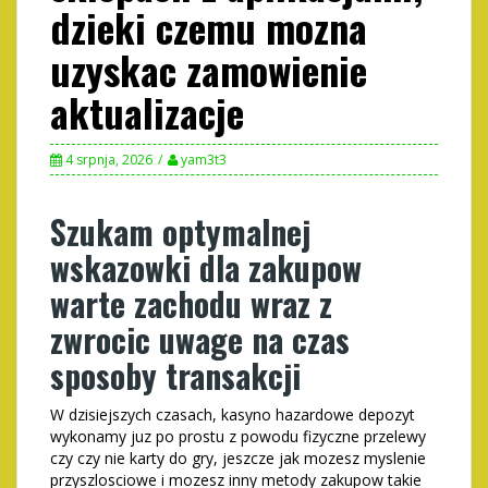
dzieki czemu mozna
uzyskac zamowienie
aktualizacje
4 srpnja, 2026
yam3t3
Szukam optymalnej
wskazowki dla zakupow
warte zachodu wraz z
zwrocic uwage na czas
sposoby transakcji
W dzisiejszych czasach, kasyno hazardowe depozyt
wykonamy juz po prostu z powodu fizyczne przelewy
czy czy nie karty do gry, jeszcze jak mozesz myslenie
przyszlosciowe i mozesz inny metody zakupow takie