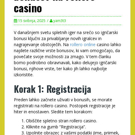
casino
15 svibnja, 2025
yam3t3
V današnjem svetu spletnih iger na srečo so igričarski
bonusi ključni za privabljanje novih igralcev in
nagrajevanje obstoječih. Na
rollero online
casino lahko
najdete različne vrste bonusov, ki vam omogočajo, da
povečate svoje možnosti za zmago. V tem članku
bomo podrobno obravnavali, kako delujejo igričarski
bonusi, njihove vrste, ter kako jih lahko najbolje
izkoristite.
Korak 1: Registracija
Preden lahko začnete uživati v bonusih, se morate
registrirati na rollero casino. Postopek registracije je
hiter in enostaven. Sledite tem korakom:
Obiščite spletno stran rollero casino.
Kliknite na gumb “Registracija”.
Izpolnite obrazec z vašimi podatki (ime, priimek,