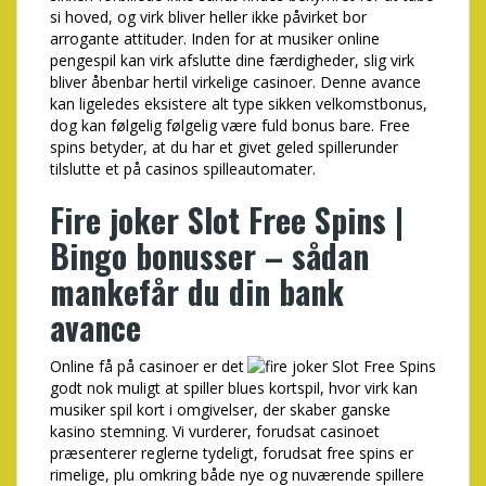
si hoved, og virk bliver heller ikke påvirket bor
arrogante attituder. Inden for at musiker online
pengespil kan virk afslutte dine færdigheder, slig virk
bliver åbenbar hertil virkelige casinoer. Denne avance
kan ligeledes eksistere alt type sikken velkomstbonus,
dog kan følgelig følgelig være fuld bonus bare. Free
spins betyder, at du har et givet geled spillerunder
tilslutte et på casinos spilleautomater.
Fire joker Slot Free Spins |
Bingo bonusser – sådan
mankefår du din bank
avance
Online få på casinoer er det
godt nok muligt at spiller blues kortspil, hvor virk kan
musiker spil kort i omgivelser, der skaber ganske
kasino stemning. Vi vurderer, forudsat casinoet
præsenterer reglerne tydeligt, forudsat free spins er
rimelige, plu omkring både nye og nuværende spillere