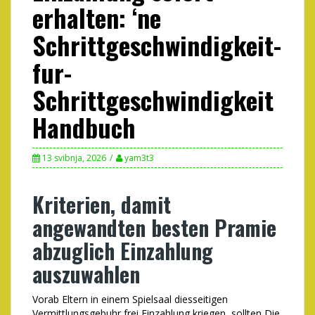
erhalten: ‘ne
Schrittgeschwindigkeit-
fur-
Schrittgeschwindigkeit
Handbuch
13 svibnja, 2026
yam3t3
Kriterien, damit
angewandten besten Pramie
abzuglich Einzahlung
auszuwahlen
Vorab Eltern in einem Spielsaal diesseitigen
Vermittlungsgebuhr frei Einzahlung kriegen, sollten Die